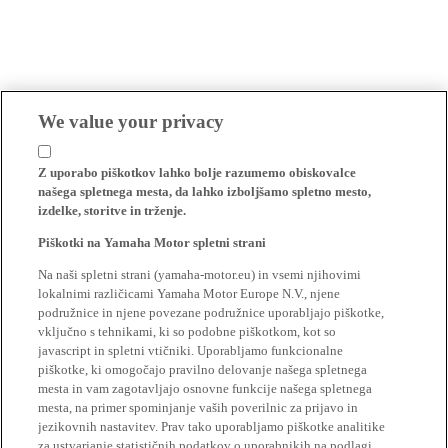
We value your privacy
Z uporabo piškotkov lahko bolje razumemo obiskovalce
našega spletnega mesta, da lahko izboljšamo spletno mesto,
izdelke, storitve in trženje.
Piškotki na Yamaha Motor spletni strani
Na naši spletni strani (yamaha-motor.eu) in vsemi njihovimi
lokalnimi različicami Yamaha Motor Europe N.V., njene
podružnice in njene povezane podružnice uporabljajo piškotke,
vključno s tehnikami, ki so podobne piškotkom, kot so
javascript in spletni vtičniki. Uporabljamo funkcionalne
piškotke, ki omogočajo pravilno delovanje našega spletnega
mesta in vam zagotavljajo osnovne funkcije našega spletnega
mesta, na primer spominjanje vaših poverilnic za prijavo in
jezikovnih nastavitev. Prav tako uporabljamo piškotke analitike
za ustvarjanje statističnih podatkov o uporabnikih na podlagi