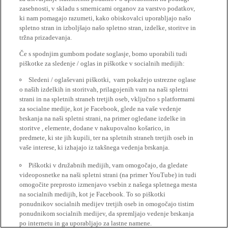
zasebnosti, v skladu s smernicami organov za varstvo podatkov,
ki nam pomagajo razumeti, kako obiskovalci uporabljajo našo
spletno stran in izboljšajo našo spletno stran, izdelke, storitve in
tržna prizadevanja.
Če s spodnjim gumbom podate soglasje, bomo uporabili tudi
piškotke za sledenje / oglas in piškotke v socialnih medijih:
Sledeni / oglaševani piškotki, vam pokažejo ustrezne oglase
o naših izdelkih in storitvah, prilagojenih vam na naši spletni
strani in na spletnih straneh tretjih oseb, vključno s platformami
za socialne medije, kot je Facebook, glede na vaše vedenje
brskanja na naši spletni strani, na primer ogledane izdelke in
storitve , elemente, dodane v nakupovalno košarico, in
predmete, ki ste jih kupili, ter na spletnih straneh tretjih oseb in
vaše interese, ki izhajajo iz takšnega vedenja brskanja.
Piškotki v družabnih medijih, vam omogočajo, da gledate
videoposnetke na naši spletni strani (na primer YouTube) in tudi
omogočite preprosto izmenjavo vsebin z našega spletnega mesta
na socialnih medijih, kot je Facebook. To so piškotki
ponudnikov socialnih medijev tretjih oseb in omogočajo tistim
ponudnikom socialnih medijev, da spremljajo vedenje brskanja
po internetu in ga uporabljajo za lastne namene.