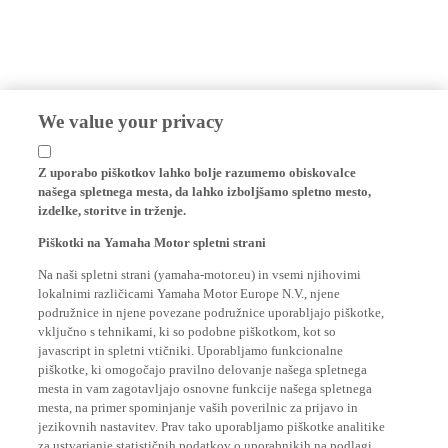
We value your privacy
Z uporabo piškotkov lahko bolje razumemo obiskovalce
našega spletnega mesta, da lahko izboljšamo spletno mesto,
izdelke, storitve in trženje.
Piškotki na Yamaha Motor spletni strani
Na naši spletni strani (yamaha-motor.eu) in vsemi njihovimi
lokalnimi različicami Yamaha Motor Europe N.V., njene
podružnice in njene povezane podružnice uporabljajo piškotke,
vključno s tehnikami, ki so podobne piškotkom, kot so
javascript in spletni vtičniki. Uporabljamo funkcionalne
piškotke, ki omogočajo pravilno delovanje našega spletnega
mesta in vam zagotavljajo osnovne funkcije našega spletnega
mesta, na primer spominjanje vaših poverilnic za prijavo in
jezikovnih nastavitev. Prav tako uporabljamo piškotke analitike
za ustvarjanje statističnih podatkov o uporabnikih na podlagi