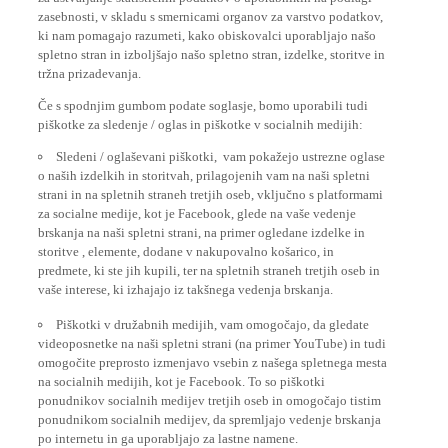
zasebnosti, v skladu s smernicami organov za varstvo podatkov,
ki nam pomagajo razumeti, kako obiskovalci uporabljajo našo
spletno stran in izboljšajo našo spletno stran, izdelke, storitve in
tržna prizadevanja.
Če s spodnjim gumbom podate soglasje, bomo uporabili tudi
piškotke za sledenje / oglas in piškotke v socialnih medijih:
Sledeni / oglaševani piškotki, vam pokažejo ustrezne oglase
o naših izdelkih in storitvah, prilagojenih vam na naši spletni
strani in na spletnih straneh tretjih oseb, vključno s platformami
za socialne medije, kot je Facebook, glede na vaše vedenje
brskanja na naši spletni strani, na primer ogledane izdelke in
storitve , elemente, dodane v nakupovalno košarico, in
predmete, ki ste jih kupili, ter na spletnih straneh tretjih oseb in
vaše interese, ki izhajajo iz takšnega vedenja brskanja.
Piškotki v družabnih medijih, vam omogočajo, da gledate
videoposnetke na naši spletni strani (na primer YouTube) in tudi
omogočite preprosto izmenjavo vsebin z našega spletnega mesta
na socialnih medijih, kot je Facebook. To so piškotki
ponudnikov socialnih medijev tretjih oseb in omogočajo tistim
ponudnikom socialnih medijev, da spremljajo vedenje brskanja
po internetu in ga uporabljajo za lastne namene.