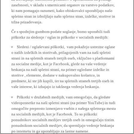
zasebnosti, v skladu s smernicami organov za varstvo podatkov,
ki nam pomagajo razumeti, kako obiskovalci uporabljajo našo
spletno stran in izboljšajo našo spletno stran, izdelke, storitve in
tržna prizadevanja.
Če s spodnjim gumbom podate soglasje, bomo uporabili tudi
piškotke za sledenje / oglas in piškotke v socialnih medijih:
Sledeni / oglaševani piškotki, vam pokažejo ustrezne oglase
o naših izdelkih in storitvah, prilagojenih vam na naši spletni
strani in na spletnih straneh tretjih oseb, vključno s platformami
za socialne medije, kot je Facebook, glede na vaše vedenje
brskanja na naši spletni strani, na primer ogledane izdelke in
storitve , elemente, dodane v nakupovalno košarico, in
predmete, ki ste jih kupili, ter na spletnih straneh tretjih oseb in
vaše interese, ki izhajajo iz takšnega vedenja brskanja.
Piškotki v družabnih medijih, vam omogočajo, da gledate
videoposnetke na naši spletni strani (na primer YouTube) in tudi
omogočite preprosto izmenjavo vsebin z našega spletnega mesta
na socialnih medijih, kot je Facebook. To so piškotki
ponudnikov socialnih medijev tretjih oseb in omogočajo tistim
ponudnikom socialnih medijev, da spremljajo vedenje brskanja
po internetu in ga uporabljajo za lastne namene.