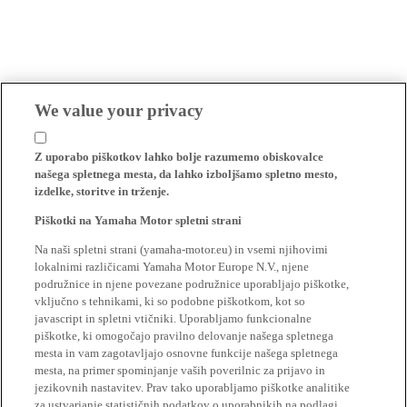
We value your privacy
Z uporabo piškotkov lahko bolje razumemo obiskovalce
našega spletnega mesta, da lahko izboljšamo spletno mesto,
izdelke, storitve in trženje.
Piškotki na Yamaha Motor spletni strani
Na naši spletni strani (yamaha-motor.eu) in vsemi njihovimi
lokalnimi različicami Yamaha Motor Europe N.V., njene
podružnice in njene povezane podružnice uporabljajo piškotke,
vključno s tehnikami, ki so podobne piškotkom, kot so
javascript in spletni vtičniki. Uporabljamo funkcionalne
piškotke, ki omogočajo pravilno delovanje našega spletnega
mesta in vam zagotavljajo osnovne funkcije našega spletnega
mesta, na primer spominjanje vaših poverilnic za prijavo in
jezikovnih nastavitev. Prav tako uporabljamo piškotke analitike
za ustvarjanje statističnih podatkov o uporabnikih na podlagi