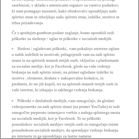
zasebnosti, v skladu s smernicami organov za varstvo podatkov,
ki nam pomagajo razumeti, kako obiskovalci uporabljajo našo
spletno stran in izboljšajo našo spletno stran, izdelke, storitve in
tržna prizadevanja.
Če s spodnjim gumbom podate soglasje, bomo uporabili tudi
piškotke za sledenje / oglas in piškotke v socialnih medijih:
Sledeni / oglaševani piškotki, vam pokažejo ustrezne oglase
o naših izdelkih in storitvah, prilagojenih vam na naši spletni
strani in na spletnih straneh tretjih oseb, vključno s platformami
za socialne medije, kot je Facebook, glede na vaše vedenje
brskanja na naši spletni strani, na primer ogledane izdelke in
storitve , elemente, dodane v nakupovalno košarico, in
predmete, ki ste jih kupili, ter na spletnih straneh tretjih oseb in
vaše interese, ki izhajajo iz takšnega vedenja brskanja.
Piškotki v družabnih medijih, vam omogočajo, da gledate
videoposnetke na naši spletni strani (na primer YouTube) in tudi
omogočite preprosto izmenjavo vsebin z našega spletnega mesta
na socialnih medijih, kot je Facebook. To so piškotki
ponudnikov socialnih medijev tretjih oseb in omogočajo tistim
ponudnikom socialnih medijev, da spremljajo vedenje brskanja
po internetu in ga uporabljajo za lastne namene.