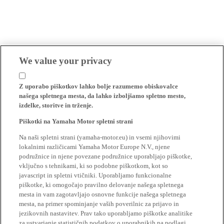
We value your privacy
Z uporabo piškotkov lahko bolje razumemo obiskovalce
našega spletnega mesta, da lahko izboljšamo spletno mesto,
izdelke, storitve in trženje.
Piškotki na Yamaha Motor spletni strani
Na naši spletni strani (yamaha-motor.eu) in vsemi njihovimi
lokalnimi različicami Yamaha Motor Europe N.V., njene
podružnice in njene povezane podružnice uporabljajo piškotke,
vključno s tehnikami, ki so podobne piškotkom, kot so
javascript in spletni vtičniki. Uporabljamo funkcionalne
piškotke, ki omogočajo pravilno delovanje našega spletnega
mesta in vam zagotavljajo osnovne funkcije našega spletnega
mesta, na primer spominjanje vaših poverilnic za prijavo in
jezikovnih nastavitev. Prav tako uporabljamo piškotke analitike
za ustvarjanje statističnih podatkov o uporabnikih na podlagi