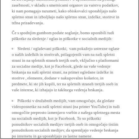
zasebnosti, v skladu s smernicami organov za varstvo podatkov,
ki nam pomagajo razumeti, kako obiskovalci uporabljajo našo
spletno stran in izboljšajo našo spletno stran, izdelke, storitve in
tržna prizadevanja.
Če s spodnjim gumbom podate soglasje, bomo uporabili tudi
piškotke za sledenje / oglas in piškotke v socialnih medijih:
Sledeni / oglaševani piškotki, vam pokažejo ustrezne oglase
o naših izdelkih in storitvah, prilagojenih vam na naši spletni
strani in na spletnih straneh tretjih oseb, vključno s platformami
za socialne medije, kot je Facebook, glede na vaše vedenje
brskanja na naši spletni strani, na primer ogledane izdelke in
storitve , elemente, dodane v nakupovalno košarico, in
predmete, ki ste jih kupili, ter na spletnih straneh tretjih oseb in
vaše interese, ki izhajajo iz takšnega vedenja brskanja.
Piškotki v družabnih medijih, vam omogočajo, da gledate
videoposnetke na naši spletni strani (na primer YouTube) in tudi
omogočite preprosto izmenjavo vsebin z našega spletnega mesta
na socialnih medijih, kot je Facebook. To so piškotki
ponudnikov socialnih medijev tretjih oseb in omogočajo tistim
ponudnikom socialnih medijev, da spremljajo vedenje brskanja
po internetu in ga uporabljajo za lastne namene.