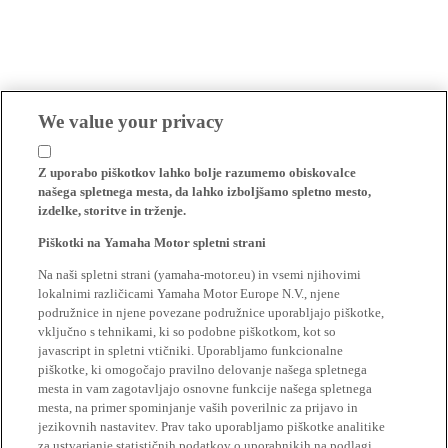
We value your privacy
Z uporabo piškotkov lahko bolje razumemo obiskovalce
našega spletnega mesta, da lahko izboljšamo spletno mesto,
izdelke, storitve in trženje.
Piškotki na Yamaha Motor spletni strani
Na naši spletni strani (yamaha-motor.eu) in vsemi njihovimi
lokalnimi različicami Yamaha Motor Europe N.V., njene
podružnice in njene povezane podružnice uporabljajo piškotke,
vključno s tehnikami, ki so podobne piškotkom, kot so
javascript in spletni vtičniki. Uporabljamo funkcionalne
piškotke, ki omogočajo pravilno delovanje našega spletnega
mesta in vam zagotavljajo osnovne funkcije našega spletnega
mesta, na primer spominjanje vaših poverilnic za prijavo in
jezikovnih nastavitev. Prav tako uporabljamo piškotke analitike
za ustvarjanje statističnih podatkov o uporabnikih na podlagi