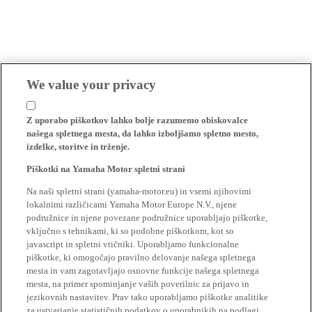
We value your privacy
Z uporabo piškotkov lahko bolje razumemo obiskovalce
našega spletnega mesta, da lahko izboljšamo spletno mesto,
izdelke, storitve in trženje.
Piškotki na Yamaha Motor spletni strani
Na naši spletni strani (yamaha-motor.eu) in vsemi njihovimi
lokalnimi različicami Yamaha Motor Europe N.V., njene
podružnice in njene povezane podružnice uporabljajo piškotke,
vključno s tehnikami, ki so podobne piškotkom, kot so
javascript in spletni vtičniki. Uporabljamo funkcionalne
piškotke, ki omogočajo pravilno delovanje našega spletnega
mesta in vam zagotavljajo osnovne funkcije našega spletnega
mesta, na primer spominjanje vaših poverilnic za prijavo in
jezikovnih nastavitev. Prav tako uporabljamo piškotke analitike
za ustvarjanje statističnih podatkov o uporabnikih na podlagi