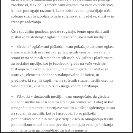
zasebnosti, v skladu s smernicami organov za varstvo podatkov,
ki nam pomagajo razumeti, kako obiskovalci uporabljajo našo
spletno stran in izboljšajo našo spletno stran, izdelke, storitve in
tržna prizadevanja.
Če s spodnjim gumbom podate soglasje, bomo uporabili tudi
piškotke za sledenje / oglas in piškotke v socialnih medijih:
Sledeni / oglaševani piškotki, vam pokažejo ustrezne oglase
o naših izdelkih in storitvah, prilagojenih vam na naši spletni
strani in na spletnih straneh tretjih oseb, vključno s platformami
za socialne medije, kot je Facebook, glede na vaše vedenje
brskanja na naši spletni strani, na primer ogledane izdelke in
storitve , elemente, dodane v nakupovalno košarico, in
predmete, ki ste jih kupili, ter na spletnih straneh tretjih oseb in
vaše interese, ki izhajajo iz takšnega vedenja brskanja.
Piškotki v družabnih medijih, vam omogočajo, da gledate
videoposnetke na naši spletni strani (na primer YouTube) in tudi
omogočite preprosto izmenjavo vsebin z našega spletnega mesta
na socialnih medijih, kot je Facebook. To so piškotki
ponudnikov socialnih medijev tretjih oseb in omogočajo tistim
ponudnikom socialnih medijev, da spremljajo vedenje brskanja
po internetu in ga uporabljajo za lastne namene.