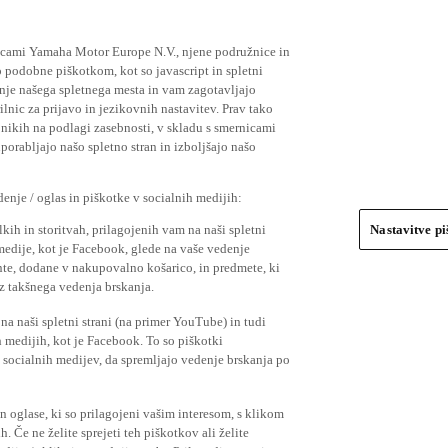
ičicami Yamaha Motor Europe N.V., njene podružnice in
 podobne piškotkom, kot so javascript in spletni
nje našega spletnega mesta in vam zagotavljajo
nic za prijavo in jezikovnih nastavitev. Prav tako
bnikih na podlagi zasebnosti, v skladu s smernicami
orabljajo našo spletno stran in izboljšajo našo
nje / oglas in piškotke v socialnih medijih:
kih in storitvah, prilagojenih vam na naši spletni
Nastavitve p
 medije, kot je Facebook, glede na vaše vedenje
mente, dodane v nakupovalno košarico, in predmete, ki
o iz takšnega vedenja brskanja.
a naši spletni strani (na primer YouTube) in tudi
 medijih, kot je Facebook. To so piškotki
socialnih medijev, da spremljajo vedenje brskanja po
in oglase, ki so prilagojeni vašim interesom, s klikom
 Če ne želite sprejeti teh piškotkov ali želite