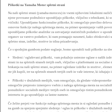
Piškotki na Yamaha Motor spletni strani
Na naši spletni strani (yamaha-motor.eu) in vsemi njihovimi lokalnimi razl
njene povezane podružnice uporabljajo piškotke, vključno s tehnikami, ki so
vtičniki. Uporabljamo funkcionalne piškotke, ki omogočajo pravilno delova
osnovne funkcije našega spletnega mesta, na primer spominjanje vaših poveril
uporabljamo piškotke analitike za ustvarjanje statističnih podatkov o upora
organov za varstvo podatkov, ki nam pomagajo razumeti, kako obiskovalci up
spletno stran, izdelke, storitve in tržna prizadevanja.
Če s spodnjim gumbom podate soglasje, bomo uporabili tudi piškotke za slede
Sledeni / oglaševani piškotki, vam pokažejo ustrezne oglase o naših izdel
strani in na spletnih straneh tretjih oseb, vključno s platformami za socialne
brskanja na naši spletni strani, na primer ogledane izdelke in storitve , ele
ste jih kupili, ter na spletnih straneh tretjih oseb in vaše interese, ki izhajaj
Piškotki v družabnih medijih, vam omogočajo, da gledate videoposnetke n
omogočite preprosto izmenjavo vsebin z našega spletnega mesta na socialnih
ponudnikov socialnih medijev tretjih oseb in omogočajo tistim ponudnikom 
internetu in ga uporabljajo za lastne namene.
Če želite prejeti vse funkcije našega spletnega mesta in si ogledati ponudbe 
na gumb za sprejem sprejmite sledenje / oglas in piškotke v družabnih medijih.