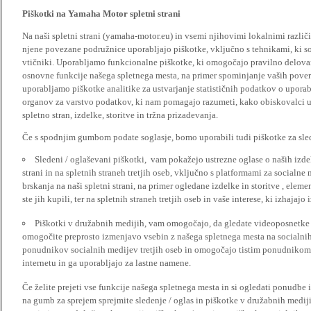
Piškotki na Yamaha Motor spletni strani
Na naši spletni strani (yamaha-motor.eu) in vsemi njihovimi lokalnimi razl
njene povezane podružnice uporabljajo piškotke, vključno s tehnikami, ki so
vtičniki. Uporabljamo funkcionalne piškotke, ki omogočajo pravilno delova
osnovne funkcije našega spletnega mesta, na primer spominjanje vaših poveril
uporabljamo piškotke analitike za ustvarjanje statističnih podatkov o upora
organov za varstvo podatkov, ki nam pomagajo razumeti, kako obiskovalci up
spletno stran, izdelke, storitve in tržna prizadevanja.
Če s spodnjim gumbom podate soglasje, bomo uporabili tudi piškotke za slede
Sledeni / oglaševani piškotki, vam pokažejo ustrezne oglase o naših izdel
strani in na spletnih straneh tretjih oseb, vključno s platformami za socialne
brskanja na naši spletni strani, na primer ogledane izdelke in storitve , ele
ste jih kupili, ter na spletnih straneh tretjih oseb in vaše interese, ki izhajaj
Piškotki v družabnih medijih, vam omogočajo, da gledate videoposnetke n
omogočite preprosto izmenjavo vsebin z našega spletnega mesta na socialnih
ponudnikov socialnih medijev tretjih oseb in omogočajo tistim ponudnikom 
internetu in ga uporabljajo za lastne namene.
Če želite prejeti vse funkcije našega spletnega mesta in si ogledati ponudbe 
na gumb za sprejem sprejmite sledenje / oglas in piškotke v družabnih medijih.