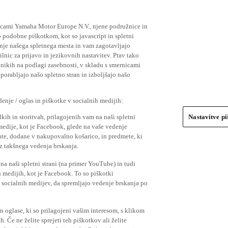
ičicami Yamaha Motor Europe N.V., njene podružnice in
 podobne piškotkom, kot so javascript in spletni
nje našega spletnega mesta in vam zagotavljajo
nic za prijavo in jezikovnih nastavitev. Prav tako
bnikih na podlagi zasebnosti, v skladu s smernicami
orabljajo našo spletno stran in izboljšajo našo
nje / oglas in piškotke v socialnih medijih:
kih in storitvah, prilagojenih vam na naši spletni
Nastavitve p
 medije, kot je Facebook, glede na vaše vedenje
mente, dodane v nakupovalno košarico, in predmete, ki
o iz takšnega vedenja brskanja.
a naši spletni strani (na primer YouTube) in tudi
 medijih, kot je Facebook. To so piškotki
socialnih medijev, da spremljajo vedenje brskanja po
in oglase, ki so prilagojeni vašim interesom, s klikom
 Če ne želite sprejeti teh piškotkov ali želite