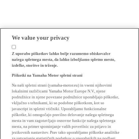
We value your privacy
Z uporabo piškotkov lahko bolje razumemo obiskovalce
našega spletnega mesta, da lahko izboljšamo spletno mesto,
izdelke, storitve in trženje.
Piškotki na Yamaha Motor spletni strani
Na naši spletni strani (yamaha-motor.eu) in vsemi njihovimi
lokalnimi različicami Yamaha Motor Europe N.V., njene
podružnice in njene povezane podružnice uporabljajo piškotke,
vključno s tehnikami, ki so podobne piškotkom, kot so
javascript in spletni vtičniki. Uporabljamo funkcionalne
piškotke, ki omogočajo pravilno delovanje našega spletnega
mesta in vam zagotavljajo osnovne funkcije našega spletnega
mesta, na primer spominjanje vaših poverilnic za prijavo in
jezikovnih nastavitev. Prav tako uporabljamo piškotke analitike
za ustvarjanje statističnih podatkov o uporabnikih na podlagi