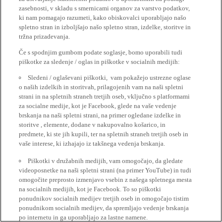
zasebnosti, v skladu s smernicami organov za varstvo podatkov,
ki nam pomagajo razumeti, kako obiskovalci uporabljajo našo
spletno stran in izboljšajo našo spletno stran, izdelke, storitve in
tržna prizadevanja.
Če s spodnjim gumbom podate soglasje, bomo uporabili tudi
piškotke za sledenje / oglas in piškotke v socialnih medijih:
Sledeni / oglaševani piškotki, vam pokažejo ustrezne oglase
o naših izdelkih in storitvah, prilagojenih vam na naši spletni
strani in na spletnih straneh tretjih oseb, vključno s platformami
za socialne medije, kot je Facebook, glede na vaše vedenje
brskanja na naši spletni strani, na primer ogledane izdelke in
storitve , elemente, dodane v nakupovalno košarico, in
predmete, ki ste jih kupili, ter na spletnih straneh tretjih oseb in
vaše interese, ki izhajajo iz takšnega vedenja brskanja.
Piškotki v družabnih medijih, vam omogočajo, da gledate
videoposnetke na naši spletni strani (na primer YouTube) in tudi
omogočite preprosto izmenjavo vsebin z našega spletnega mesta
na socialnih medijih, kot je Facebook. To so piškotki
ponudnikov socialnih medijev tretjih oseb in omogočajo tistim
ponudnikom socialnih medijev, da spremljajo vedenje brskanja
po internetu in ga uporabljajo za lastne namene.