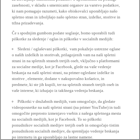
zasebnosti, v skladu s smernicami organov za varstvo podatkov,
ki nam pomagajo razumeti, kako obiskovalci uporabljajo našo
spletno stran in izboljšajo našo spletno stran, izdelke, storitve in
tržna prizadevanja.
Če s spodnjim gumbom podate soglasje, bomo uporabili tudi
piškotke za sledenje / oglas in piškotke v socialnih medijih:
Sledeni / oglaševani piškotki, vam pokažejo ustrezne oglase
o naših izdelkih in storitvah, prilagojenih vam na naši spletni
strani in na spletnih straneh tretjih oseb, vključno s platformami
za socialne medije, kot je Facebook, glede na vaše vedenje
brskanja na naši spletni strani, na primer ogledane izdelke in
storitve , elemente, dodane v nakupovalno košarico, in
predmete, ki ste jih kupili, ter na spletnih straneh tretjih oseb in
vaše interese, ki izhajajo iz takšnega vedenja brskanja.
Piškotki v družabnih medijih, vam omogočajo, da gledate
videoposnetke na naši spletni strani (na primer YouTube) in tudi
omogočite preprosto izmenjavo vsebin z našega spletnega mesta
na socialnih medijih, kot je Facebook. To so piškotki
ponudnikov socialnih medijev tretjih oseb in omogočajo tistim
ponudnikom socialnih medijev, da spremljajo vedenje brskanja
po internetu in ga uporabljajo za lastne namene.