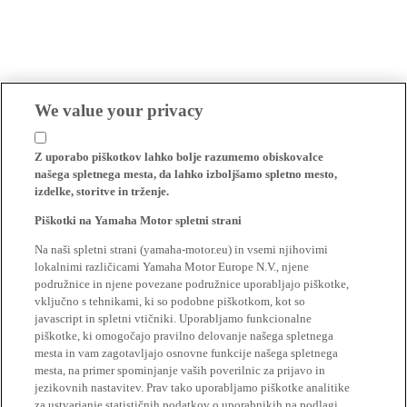
We value your privacy
Z uporabo piškotkov lahko bolje razumemo obiskovalce
našega spletnega mesta, da lahko izboljšamo spletno mesto,
izdelke, storitve in trženje.
Piškotki na Yamaha Motor spletni strani
Na naši spletni strani (yamaha-motor.eu) in vsemi njihovimi
lokalnimi različicami Yamaha Motor Europe N.V., njene
podružnice in njene povezane podružnice uporabljajo piškotke,
vključno s tehnikami, ki so podobne piškotkom, kot so
javascript in spletni vtičniki. Uporabljamo funkcionalne
piškotke, ki omogočajo pravilno delovanje našega spletnega
mesta in vam zagotavljajo osnovne funkcije našega spletnega
mesta, na primer spominjanje vaših poverilnic za prijavo in
jezikovnih nastavitev. Prav tako uporabljamo piškotke analitike
za ustvarjanje statističnih podatkov o uporabnikih na podlagi