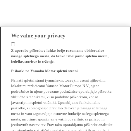
We value your privacy
Z uporabo piškotkov lahko bolje razumemo obiskovalce
našega spletnega mesta, da lahko izboljšamo spletno mesto,
izdelke, storitve in trženje.
Piškotki na Yamaha Motor spletni strani
Na naši spletni strani (yamaha-motor.eu) in vsemi njihovimi
lokalnimi različicami Yamaha Motor Europe N.V., njene
podružnice in njene povezane podružnice uporabljajo piškotke,
vključno s tehnikami, ki so podobne piškotkom, kot so
javascript in spletni vtičniki. Uporabljamo funkcionalne
piškotke, ki omogočajo pravilno delovanje našega spletnega
mesta in vam zagotavljajo osnovne funkcije našega spletnega
mesta, na primer spominjanje vaših poverilnic za prijavo in
jezikovnih nastavitev. Prav tako uporabljamo piškotke analitike
za ustvarjanje statističnih podatkov o uporabnikih na podlagi