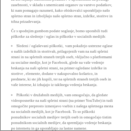
zasebnosti, v skladu s smernicami organov za varstvo podatkov,
ki nam pomagajo razumeti, kako obiskovalci uporabljajo našo
spletno stran in izboljšajo našo spletno stran, izdelke, storitve in
tržna prizadevanja.
Če s spodnjim gumbom podate soglasje, bomo uporabili tudi
piškotke za sledenje / oglas in piškotke v socialnih medijih:
Sledeni / oglaševani piškotki, vam pokažejo ustrezne oglase
o naših izdelkih in storitvah, prilagojenih vam na naši spletni
strani in na spletnih straneh tretjih oseb, vključno s platformami
za socialne medije, kot je Facebook, glede na vaše vedenje
brskanja na naši spletni strani, na primer ogledane izdelke in
storitve , elemente, dodane v nakupovalno košarico, in
predmete, ki ste jih kupili, ter na spletnih straneh tretjih oseb in
vaše interese, ki izhajajo iz takšnega vedenja brskanja.
Piškotki v družabnih medijih, vam omogočajo, da gledate
videoposnetke na naši spletni strani (na primer YouTube) in tudi
omogočite preprosto izmenjavo vsebin z našega spletnega mesta
na socialnih medijih, kot je Facebook. To so piškotki
ponudnikov socialnih medijev tretjih oseb in omogočajo tistim
ponudnikom socialnih medijev, da spremljajo vedenje brskanja
po internetu in ga uporabljajo za lastne namene.