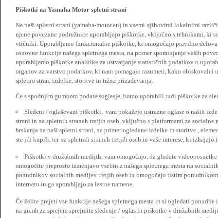
Piškotki na Yamaha Motor spletni strani
Na naši spletni strani (yamaha-motor.eu) in vsemi njihovimi lokalnimi razl
njene povezane podružnice uporabljajo piškotke, vključno s tehnikami, ki so
vtičniki. Uporabljamo funkcionalne piškotke, ki omogočajo pravilno delova
osnovne funkcije našega spletnega mesta, na primer spominjanje vaših poveril
uporabljamo piškotke analitike za ustvarjanje statističnih podatkov o upora
organov za varstvo podatkov, ki nam pomagajo razumeti, kako obiskovalci up
spletno stran, izdelke, storitve in tržna prizadevanja.
Če s spodnjim gumbom podate soglasje, bomo uporabili tudi piškotke za slede
Sledeni / oglaševani piškotki, vam pokažejo ustrezne oglase o naših izdel
strani in na spletnih straneh tretjih oseb, vključno s platformami za socialne
brskanja na naši spletni strani, na primer ogledane izdelke in storitve , ele
ste jih kupili, ter na spletnih straneh tretjih oseb in vaše interese, ki izhajaj
Piškotki v družabnih medijih, vam omogočajo, da gledate videoposnetke n
omogočite preprosto izmenjavo vsebin z našega spletnega mesta na socialnih
ponudnikov socialnih medijev tretjih oseb in omogočajo tistim ponudnikom 
internetu in ga uporabljajo za lastne namene.
Če želite prejeti vse funkcije našega spletnega mesta in si ogledati ponudbe 
na gumb za sprejem sprejmite sledenje / oglas in piškotke v družabnih medijih.