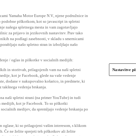
ičicami Yamaha Motor Europe N.V., njene podružnice in
 podobne piškotkom, kot so javascript in spletni
nje našega spletnega mesta in vam zagotavljajo
nic za prijavo in jezikovnih nastavitev. Prav tako
bnikih na podlagi zasebnosti, v skladu s smernicami
orabljajo našo spletno stran in izboljšajo našo
nje / oglas in piškotke v socialnih medijih:
kih in storitvah, prilagojenih vam na naši spletni
Nastavitve p
 medije, kot je Facebook, glede na vaše vedenje
mente, dodane v nakupovalno košarico, in predmete, ki
o iz takšnega vedenja brskanja.
a naši spletni strani (na primer YouTube) in tudi
 medijih, kot je Facebook. To so piškotki
socialnih medijev, da spremljajo vedenje brskanja po
in oglase, ki so prilagojeni vašim interesom, s klikom
 Če ne želite sprejeti teh piškotkov ali želite