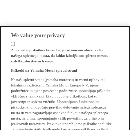
We value your privacy
Z uporabo piškotkov lahko bolje razumemo obiskovalce
našega spletnega mesta, da lahko izboljšamo spletno mesto,
izdelke, storitve in trženje.
Piškotki na Yamaha Motor spletni strani
Na naši spletni strani (yamaha-motor.eu) in vsemi njihovimi
lokalnimi različicami Yamaha Motor Europe N.V., njene
podružnice in njene povezane podružnice uporabljajo piškotke,
vključno s tehnikami, ki so podobne piškotkom, kot so
javascript in spletni vtičniki. Uporabljamo funkcionalne
piškotke, ki omogočajo pravilno delovanje našega spletnega
mesta in vam zagotavljajo osnovne funkcije našega spletnega
mesta, na primer spominjanje vaših poverilnic za prijavo in
jezikovnih nastavitev. Prav tako uporabljamo piškotke analitike
za ustvarjanje statističnih podatkov o uporabnikih na podlagi