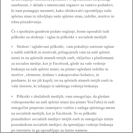
zasebnosti, v skladu s smernicami organov za varstvo podatkov,
ki nam pomagajo razumeti, kako obiskovalci uporabljajo našo
spletno stran in izboljšajo našo spletno stran, izdelke, storitve in
tržna prizadevanja.
Če s spodnjim gumbom podate soglasje, bomo uporabili tudi
piškotke za sledenje / oglas in piškotke v socialnih medijih:
Sledeni / oglaševani piškotki, vam pokažejo ustrezne oglase
o naših izdelkih in storitvah, prilagojenih vam na naši spletni
strani in na spletnih straneh tretjih oseb, vključno s platformami
za socialne medije, kot je Facebook, glede na vaše vedenje
brskanja na naši spletni strani, na primer ogledane izdelke in
storitve , elemente, dodane v nakupovalno košarico, in
predmete, ki ste jih kupili, ter na spletnih straneh tretjih oseb in
vaše interese, ki izhajajo iz takšnega vedenja brskanja.
Piškotki v družabnih medijih, vam omogočajo, da gledate
videoposnetke na naši spletni strani (na primer YouTube) in tudi
omogočite preprosto izmenjavo vsebin z našega spletnega mesta
na socialnih medijih, kot je Facebook. To so piškotki
ponudnikov socialnih medijev tretjih oseb in omogočajo tistim
ponudnikom socialnih medijev, da spremljajo vedenje brskanja
po internetu in ga uporabljajo za lastne namene.