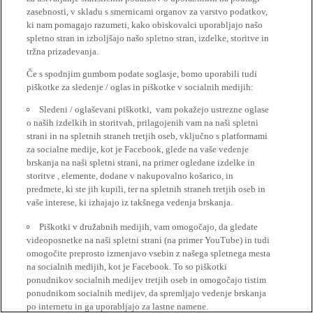
zasebnosti, v skladu s smernicami organov za varstvo podatkov,
ki nam pomagajo razumeti, kako obiskovalci uporabljajo našo
spletno stran in izboljšajo našo spletno stran, izdelke, storitve in
tržna prizadevanja.
Če s spodnjim gumbom podate soglasje, bomo uporabili tudi
piškotke za sledenje / oglas in piškotke v socialnih medijih:
Sledeni / oglaševani piškotki, vam pokažejo ustrezne oglase
o naših izdelkih in storitvah, prilagojenih vam na naši spletni
strani in na spletnih straneh tretjih oseb, vključno s platformami
za socialne medije, kot je Facebook, glede na vaše vedenje
brskanja na naši spletni strani, na primer ogledane izdelke in
storitve , elemente, dodane v nakupovalno košarico, in
predmete, ki ste jih kupili, ter na spletnih straneh tretjih oseb in
vaše interese, ki izhajajo iz takšnega vedenja brskanja.
Piškotki v družabnih medijih, vam omogočajo, da gledate
videoposnetke na naši spletni strani (na primer YouTube) in tudi
omogočite preprosto izmenjavo vsebin z našega spletnega mesta
na socialnih medijih, kot je Facebook. To so piškotki
ponudnikov socialnih medijev tretjih oseb in omogočajo tistim
ponudnikom socialnih medijev, da spremljajo vedenje brskanja
po internetu in ga uporabljajo za lastne namene.