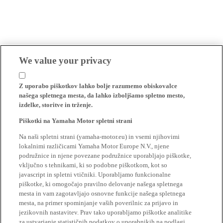
We value your privacy
Z uporabo piškotkov lahko bolje razumemo obiskovalce
našega spletnega mesta, da lahko izboljšamo spletno mesto,
izdelke, storitve in trženje.
Piškotki na Yamaha Motor spletni strani
Na naši spletni strani (yamaha-motor.eu) in vsemi njihovimi
lokalnimi različicami Yamaha Motor Europe N.V., njene
podružnice in njene povezane podružnice uporabljajo piškotke,
vključno s tehnikami, ki so podobne piškotkom, kot so
javascript in spletni vtičniki. Uporabljamo funkcionalne
piškotke, ki omogočajo pravilno delovanje našega spletnega
mesta in vam zagotavljajo osnovne funkcije našega spletnega
mesta, na primer spominjanje vaših poverilnic za prijavo in
jezikovnih nastavitev. Prav tako uporabljamo piškotke analitike
za ustvarjanje statističnih podatkov o uporabnikih na podlagi