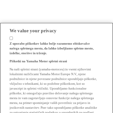
We value your privacy
Z uporabo piškotkov lahko bolje razumemo obiskovalce
našega spletnega mesta, da lahko izboljšamo spletno mesto,
izdelke, storitve in trženje.
Piškotki na Yamaha Motor spletni strani
Na naši spletni strani (yamaha-motor.eu) in vsemi njihovimi
lokalnimi različicami Yamaha Motor Europe N.V., njene
podružnice in njene povezane podružnice uporabljajo piškotke,
vključno s tehnikami, ki so podobne piškotkom, kot so
javascript in spletni vtičniki. Uporabljamo funkcionalne
piškotke, ki omogočajo pravilno delovanje našega spletnega
mesta in vam zagotavljajo osnovne funkcije našega spletnega
mesta, na primer spominjanje vaših poverilnic za prijavo in
jezikovnih nastavitev. Prav tako uporabljamo piškotke analitike
za ustvarjanje statističnih podatkov o uporabnikih na podlagi