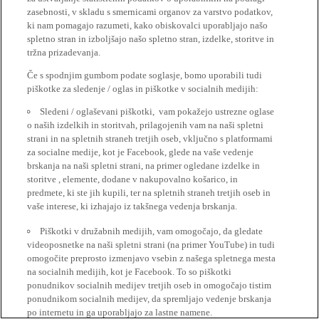
zasebnosti, v skladu s smernicami organov za varstvo podatkov,
ki nam pomagajo razumeti, kako obiskovalci uporabljajo našo
spletno stran in izboljšajo našo spletno stran, izdelke, storitve in
tržna prizadevanja.
Če s spodnjim gumbom podate soglasje, bomo uporabili tudi
piškotke za sledenje / oglas in piškotke v socialnih medijih:
Sledeni / oglaševani piškotki, vam pokažejo ustrezne oglase
o naših izdelkih in storitvah, prilagojenih vam na naši spletni
strani in na spletnih straneh tretjih oseb, vključno s platformami
za socialne medije, kot je Facebook, glede na vaše vedenje
brskanja na naši spletni strani, na primer ogledane izdelke in
storitve , elemente, dodane v nakupovalno košarico, in
predmete, ki ste jih kupili, ter na spletnih straneh tretjih oseb in
vaše interese, ki izhajajo iz takšnega vedenja brskanja.
Piškotki v družabnih medijih, vam omogočajo, da gledate
videoposnetke na naši spletni strani (na primer YouTube) in tudi
omogočite preprosto izmenjavo vsebin z našega spletnega mesta
na socialnih medijih, kot je Facebook. To so piškotki
ponudnikov socialnih medijev tretjih oseb in omogočajo tistim
ponudnikom socialnih medijev, da spremljajo vedenje brskanja
po internetu in ga uporabljajo za lastne namene.