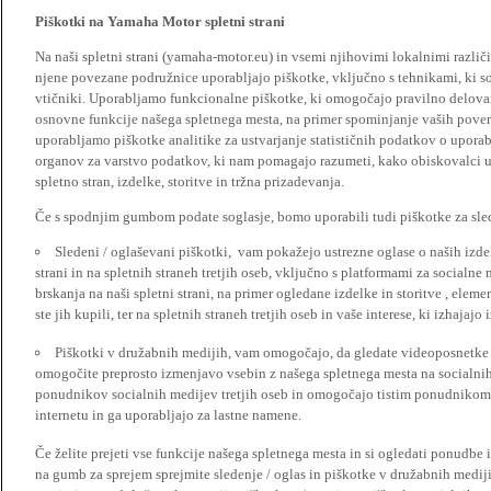
Piškotki na Yamaha Motor spletni strani
Na naši spletni strani (yamaha-motor.eu) in vsemi njihovimi lokalnimi razl
njene povezane podružnice uporabljajo piškotke, vključno s tehnikami, ki so
vtičniki. Uporabljamo funkcionalne piškotke, ki omogočajo pravilno delova
osnovne funkcije našega spletnega mesta, na primer spominjanje vaših poveril
uporabljamo piškotke analitike za ustvarjanje statističnih podatkov o upora
organov za varstvo podatkov, ki nam pomagajo razumeti, kako obiskovalci up
spletno stran, izdelke, storitve in tržna prizadevanja.
Če s spodnjim gumbom podate soglasje, bomo uporabili tudi piškotke za slede
Sledeni / oglaševani piškotki, vam pokažejo ustrezne oglase o naših izdel
strani in na spletnih straneh tretjih oseb, vključno s platformami za socialne
brskanja na naši spletni strani, na primer ogledane izdelke in storitve , ele
ste jih kupili, ter na spletnih straneh tretjih oseb in vaše interese, ki izhajaj
Piškotki v družabnih medijih, vam omogočajo, da gledate videoposnetke n
omogočite preprosto izmenjavo vsebin z našega spletnega mesta na socialnih
ponudnikov socialnih medijev tretjih oseb in omogočajo tistim ponudnikom 
internetu in ga uporabljajo za lastne namene.
Če želite prejeti vse funkcije našega spletnega mesta in si ogledati ponudbe 
na gumb za sprejem sprejmite sledenje / oglas in piškotke v družabnih medijih.