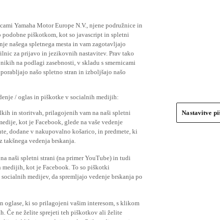
ičicami Yamaha Motor Europe N.V., njene podružnice in
 podobne piškotkom, kot so javascript in spletni
nje našega spletnega mesta in vam zagotavljajo
nic za prijavo in jezikovnih nastavitev. Prav tako
bnikih na podlagi zasebnosti, v skladu s smernicami
orabljajo našo spletno stran in izboljšajo našo
nje / oglas in piškotke v socialnih medijih:
kih in storitvah, prilagojenih vam na naši spletni
Nastavitve p
 medije, kot je Facebook, glede na vaše vedenje
mente, dodane v nakupovalno košarico, in predmete, ki
o iz takšnega vedenja brskanja.
a naši spletni strani (na primer YouTube) in tudi
 medijih, kot je Facebook. To so piškotki
socialnih medijev, da spremljajo vedenje brskanja po
in oglase, ki so prilagojeni vašim interesom, s klikom
 Če ne želite sprejeti teh piškotkov ali želite