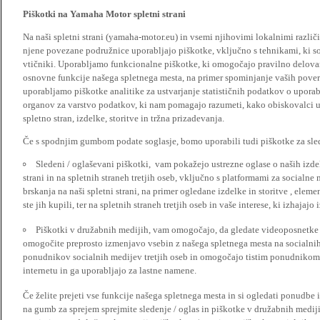
Piškotki na Yamaha Motor spletni strani
Na naši spletni strani (yamaha-motor.eu) in vsemi njihovimi lokalnimi razl
njene povezane podružnice uporabljajo piškotke, vključno s tehnikami, ki so
vtičniki. Uporabljamo funkcionalne piškotke, ki omogočajo pravilno delova
osnovne funkcije našega spletnega mesta, na primer spominjanje vaših poveril
uporabljamo piškotke analitike za ustvarjanje statističnih podatkov o upora
organov za varstvo podatkov, ki nam pomagajo razumeti, kako obiskovalci up
spletno stran, izdelke, storitve in tržna prizadevanja.
Če s spodnjim gumbom podate soglasje, bomo uporabili tudi piškotke za slede
Sledeni / oglaševani piškotki, vam pokažejo ustrezne oglase o naših izdel
strani in na spletnih straneh tretjih oseb, vključno s platformami za socialne
brskanja na naši spletni strani, na primer ogledane izdelke in storitve , ele
ste jih kupili, ter na spletnih straneh tretjih oseb in vaše interese, ki izhajaj
Piškotki v družabnih medijih, vam omogočajo, da gledate videoposnetke n
omogočite preprosto izmenjavo vsebin z našega spletnega mesta na socialnih
ponudnikov socialnih medijev tretjih oseb in omogočajo tistim ponudnikom 
internetu in ga uporabljajo za lastne namene.
Če želite prejeti vse funkcije našega spletnega mesta in si ogledati ponudbe 
na gumb za sprejem sprejmite sledenje / oglas in piškotke v družabnih medijih.