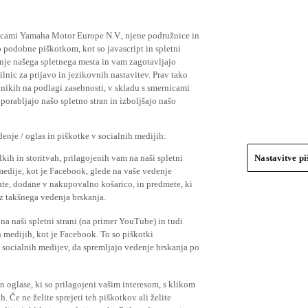
ičicami Yamaha Motor Europe N.V., njene podružnice in
 podobne piškotkom, kot so javascript in spletni
nje našega spletnega mesta in vam zagotavljajo
nic za prijavo in jezikovnih nastavitev. Prav tako
bnikih na podlagi zasebnosti, v skladu s smernicami
orabljajo našo spletno stran in izboljšajo našo
nje / oglas in piškotke v socialnih medijih:
kih in storitvah, prilagojenih vam na naši spletni
Nastavitve p
 medije, kot je Facebook, glede na vaše vedenje
mente, dodane v nakupovalno košarico, in predmete, ki
o iz takšnega vedenja brskanja.
a naši spletni strani (na primer YouTube) in tudi
 medijih, kot je Facebook. To so piškotki
socialnih medijev, da spremljajo vedenje brskanja po
in oglase, ki so prilagojeni vašim interesom, s klikom
 Če ne želite sprejeti teh piškotkov ali želite