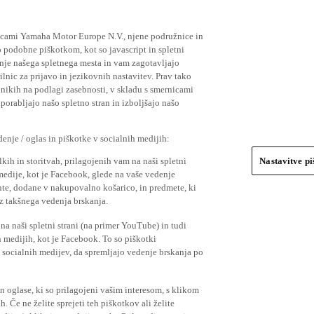
ičicami Yamaha Motor Europe N.V., njene podružnice in
 podobne piškotkom, kot so javascript in spletni
nje našega spletnega mesta in vam zagotavljajo
nic za prijavo in jezikovnih nastavitev. Prav tako
bnikih na podlagi zasebnosti, v skladu s smernicami
orabljajo našo spletno stran in izboljšajo našo
nje / oglas in piškotke v socialnih medijih:
kih in storitvah, prilagojenih vam na naši spletni
Nastavitve p
 medije, kot je Facebook, glede na vaše vedenje
mente, dodane v nakupovalno košarico, in predmete, ki
o iz takšnega vedenja brskanja.
a naši spletni strani (na primer YouTube) in tudi
 medijih, kot je Facebook. To so piškotki
socialnih medijev, da spremljajo vedenje brskanja po
in oglase, ki so prilagojeni vašim interesom, s klikom
 Če ne želite sprejeti teh piškotkov ali želite