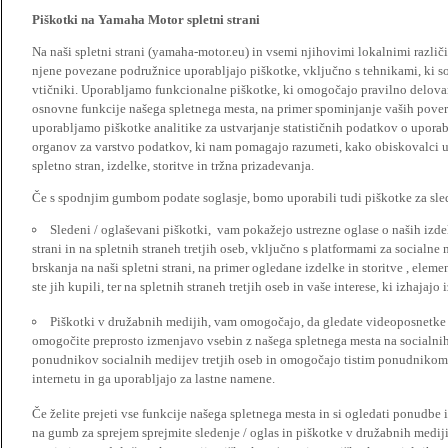
Piškotki na Yamaha Motor spletni strani
Na naši spletni strani (yamaha-motor.eu) in vsemi njihovimi lokalnimi razl
njene povezane podružnice uporabljajo piškotke, vključno s tehnikami, ki so
vtičniki. Uporabljamo funkcionalne piškotke, ki omogočajo pravilno delova
osnovne funkcije našega spletnega mesta, na primer spominjanje vaših poveril
uporabljamo piškotke analitike za ustvarjanje statističnih podatkov o upora
organov za varstvo podatkov, ki nam pomagajo razumeti, kako obiskovalci up
spletno stran, izdelke, storitve in tržna prizadevanja.
Če s spodnjim gumbom podate soglasje, bomo uporabili tudi piškotke za slede
Sledeni / oglaševani piškotki, vam pokažejo ustrezne oglase o naših izdel
strani in na spletnih straneh tretjih oseb, vključno s platformami za socialne
brskanja na naši spletni strani, na primer ogledane izdelke in storitve , ele
ste jih kupili, ter na spletnih straneh tretjih oseb in vaše interese, ki izhajaj
Piškotki v družabnih medijih, vam omogočajo, da gledate videoposnetke n
omogočite preprosto izmenjavo vsebin z našega spletnega mesta na socialnih
ponudnikov socialnih medijev tretjih oseb in omogočajo tistim ponudnikom 
internetu in ga uporabljajo za lastne namene.
Če želite prejeti vse funkcije našega spletnega mesta in si ogledati ponudbe 
na gumb za sprejem sprejmite sledenje / oglas in piškotke v družabnih medijih.