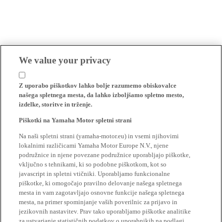
We value your privacy
Z uporabo piškotkov lahko bolje razumemo obiskovalce
našega spletnega mesta, da lahko izboljšamo spletno mesto,
izdelke, storitve in trženje.
Piškotki na Yamaha Motor spletni strani
Na naši spletni strani (yamaha-motor.eu) in vsemi njihovimi
lokalnimi različicami Yamaha Motor Europe N.V., njene
podružnice in njene povezane podružnice uporabljajo piškotke,
vključno s tehnikami, ki so podobne piškotkom, kot so
javascript in spletni vtičniki. Uporabljamo funkcionalne
piškotke, ki omogočajo pravilno delovanje našega spletnega
mesta in vam zagotavljajo osnovne funkcije našega spletnega
mesta, na primer spominjanje vaših poverilnic za prijavo in
jezikovnih nastavitev. Prav tako uporabljamo piškotke analitike
za ustvarjanje statističnih podatkov o uporabnikih na podlagi