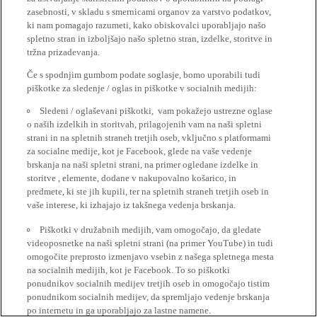
zasebnosti, v skladu s smernicami organov za varstvo podatkov,
ki nam pomagajo razumeti, kako obiskovalci uporabljajo našo
spletno stran in izboljšajo našo spletno stran, izdelke, storitve in
tržna prizadevanja.
Če s spodnjim gumbom podate soglasje, bomo uporabili tudi
piškotke za sledenje / oglas in piškotke v socialnih medijih:
Sledeni / oglaševani piškotki, vam pokažejo ustrezne oglase
o naših izdelkih in storitvah, prilagojenih vam na naši spletni
strani in na spletnih straneh tretjih oseb, vključno s platformami
za socialne medije, kot je Facebook, glede na vaše vedenje
brskanja na naši spletni strani, na primer ogledane izdelke in
storitve , elemente, dodane v nakupovalno košarico, in
predmete, ki ste jih kupili, ter na spletnih straneh tretjih oseb in
vaše interese, ki izhajajo iz takšnega vedenja brskanja.
Piškotki v družabnih medijih, vam omogočajo, da gledate
videoposnetke na naši spletni strani (na primer YouTube) in tudi
omogočite preprosto izmenjavo vsebin z našega spletnega mesta
na socialnih medijih, kot je Facebook. To so piškotki
ponudnikov socialnih medijev tretjih oseb in omogočajo tistim
ponudnikom socialnih medijev, da spremljajo vedenje brskanja
po internetu in ga uporabljajo za lastne namene.