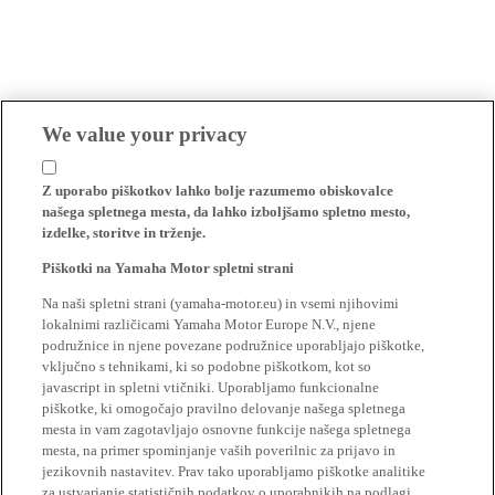
We value your privacy
Z uporabo piškotkov lahko bolje razumemo obiskovalce
našega spletnega mesta, da lahko izboljšamo spletno mesto,
izdelke, storitve in trženje.
Piškotki na Yamaha Motor spletni strani
Na naši spletni strani (yamaha-motor.eu) in vsemi njihovimi
lokalnimi različicami Yamaha Motor Europe N.V., njene
podružnice in njene povezane podružnice uporabljajo piškotke,
vključno s tehnikami, ki so podobne piškotkom, kot so
javascript in spletni vtičniki. Uporabljamo funkcionalne
piškotke, ki omogočajo pravilno delovanje našega spletnega
mesta in vam zagotavljajo osnovne funkcije našega spletnega
mesta, na primer spominjanje vaših poverilnic za prijavo in
jezikovnih nastavitev. Prav tako uporabljamo piškotke analitike
za ustvarjanje statističnih podatkov o uporabnikih na podlagi