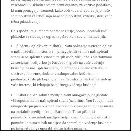
zasebnosti, v skladu s smernicami organov za varstvo podatkov,
ki nam pomagajo razumeti, kako obiskovalci uporabljajo našo
spletno stran in izboljšajo našo spletno stran, izdelke, storitve in
tržna prizadevanja.
Če s spodnjim gumbom podate soglasje, bomo uporabili tudi
piškotke za sledenje / oglas in piškotke v socialnih medijih:
Sledeni / oglaševani piškotki, vam pokažejo ustrezne oglase
o naših izdelkih in storitvah, prilagojenih vam na naši spletni
strani in na spletnih straneh tretjih oseb, vključno s platformami
za socialne medije, kot je Facebook, glede na vaše vedenje
brskanja na naši spletni strani, na primer ogledane izdelke in
storitve , elemente, dodane v nakupovalno košarico, in
predmete, ki ste jih kupili, ter na spletnih straneh tretjih oseb in
vaše interese, ki izhajajo iz takšnega vedenja brskanja.
Piškotki v družabnih medijih, vam omogočajo, da gledate
videoposnetke na naši spletni strani (na primer YouTube) in tudi
omogočite preprosto izmenjavo vsebin z našega spletnega mesta
na socialnih medijih, kot je Facebook. To so piškotki
ponudnikov socialnih medijev tretjih oseb in omogočajo tistim
ponudnikom socialnih medijev, da spremljajo vedenje brskanja
po internetu in ga uporabljajo za lastne namene.