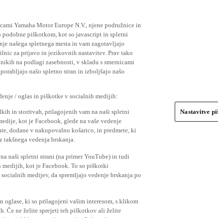
ičicami Yamaha Motor Europe N.V., njene podružnice in
 podobne piškotkom, kot so javascript in spletni
nje našega spletnega mesta in vam zagotavljajo
nic za prijavo in jezikovnih nastavitev. Prav tako
bnikih na podlagi zasebnosti, v skladu s smernicami
orabljajo našo spletno stran in izboljšajo našo
nje / oglas in piškotke v socialnih medijih:
kih in storitvah, prilagojenih vam na naši spletni
Nastavitve p
 medije, kot je Facebook, glede na vaše vedenje
mente, dodane v nakupovalno košarico, in predmete, ki
o iz takšnega vedenja brskanja.
a naši spletni strani (na primer YouTube) in tudi
 medijih, kot je Facebook. To so piškotki
socialnih medijev, da spremljajo vedenje brskanja po
in oglase, ki so prilagojeni vašim interesom, s klikom
 Če ne želite sprejeti teh piškotkov ali želite