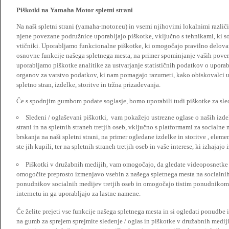
Piškotki na Yamaha Motor spletni strani
Na naši spletni strani (yamaha-motor.eu) in vsemi njihovimi lokalnimi razl
njene povezane podružnice uporabljajo piškotke, vključno s tehnikami, ki so
vtičniki. Uporabljamo funkcionalne piškotke, ki omogočajo pravilno delova
osnovne funkcije našega spletnega mesta, na primer spominjanje vaših poveril
uporabljamo piškotke analitike za ustvarjanje statističnih podatkov o upora
organov za varstvo podatkov, ki nam pomagajo razumeti, kako obiskovalci up
spletno stran, izdelke, storitve in tržna prizadevanja.
Če s spodnjim gumbom podate soglasje, bomo uporabili tudi piškotke za slede
Sledeni / oglaševani piškotki, vam pokažejo ustrezne oglase o naših izdel
strani in na spletnih straneh tretjih oseb, vključno s platformami za socialne
brskanja na naši spletni strani, na primer ogledane izdelke in storitve , ele
ste jih kupili, ter na spletnih straneh tretjih oseb in vaše interese, ki izhajaj
Piškotki v družabnih medijih, vam omogočajo, da gledate videoposnetke n
omogočite preprosto izmenjavo vsebin z našega spletnega mesta na socialnih
ponudnikov socialnih medijev tretjih oseb in omogočajo tistim ponudnikom 
internetu in ga uporabljajo za lastne namene.
Če želite prejeti vse funkcije našega spletnega mesta in si ogledati ponudbe 
na gumb za sprejem sprejmite sledenje / oglas in piškotke v družabnih medijih.