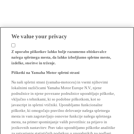
We value your privacy
Z uporabo piškotkov lahko bolje razumemo obiskovalce
našega spletnega mesta, da lahko izboljšamo spletno mesto,
izdelke, storitve in trženje.
Piškotki na Yamaha Motor spletni strani
Na naši spletni strani (yamaha-motor.eu) in vsemi njihovimi
lokalnimi različicami Yamaha Motor Europe N.V., njene
podružnice in njene povezane podružnice uporabljajo piškotke,
vključno s tehnikami, ki so podobne piškotkom, kot so
javascript in spletni vtičniki. Uporabljamo funkcionalne
piškotke, ki omogočajo pravilno delovanje našega spletnega
mesta in vam zagotavljajo osnovne funkcije našega spletnega
mesta, na primer spominjanje vaših poverilnic za prijavo in
jezikovnih nastavitev. Prav tako uporabljamo piškotke analitike
za ustvarjanje statističnih podatkov o uporabnikih na podlagi