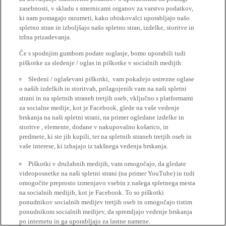
zasebnosti, v skladu s smernicami organov za varstvo podatkov,
ki nam pomagajo razumeti, kako obiskovalci uporabljajo našo
spletno stran in izboljšajo našo spletno stran, izdelke, storitve in
tržna prizadevanja.
Če s spodnjim gumbom podate soglasje, bomo uporabili tudi
piškotke za sledenje / oglas in piškotke v socialnih medijih:
Sledeni / oglaševani piškotki, vam pokažejo ustrezne oglase
o naših izdelkih in storitvah, prilagojenih vam na naši spletni
strani in na spletnih straneh tretjih oseb, vključno s platformami
za socialne medije, kot je Facebook, glede na vaše vedenje
brskanja na naši spletni strani, na primer ogledane izdelke in
storitve , elemente, dodane v nakupovalno košarico, in
predmete, ki ste jih kupili, ter na spletnih straneh tretjih oseb in
vaše interese, ki izhajajo iz takšnega vedenja brskanja.
Piškotki v družabnih medijih, vam omogočajo, da gledate
videoposnetke na naši spletni strani (na primer YouTube) in tudi
omogočite preprosto izmenjavo vsebin z našega spletnega mesta
na socialnih medijih, kot je Facebook. To so piškotki
ponudnikov socialnih medijev tretjih oseb in omogočajo tistim
ponudnikom socialnih medijev, da spremljajo vedenje brskanja
po internetu in ga uporabljajo za lastne namene.