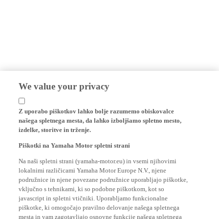
We value your privacy
Z uporabo piškotkov lahko bolje razumemo obiskovalce
našega spletnega mesta, da lahko izboljšamo spletno mesto,
izdelke, storitve in trženje.
Piškotki na Yamaha Motor spletni strani
Na naši spletni strani (yamaha-motor.eu) in vsemi njihovimi
lokalnimi različicami Yamaha Motor Europe N.V., njene
podružnice in njene povezane podružnice uporabljajo piškotke,
vključno s tehnikami, ki so podobne piškotkom, kot so
javascript in spletni vtičniki. Uporabljamo funkcionalne
piškotke, ki omogočajo pravilno delovanje našega spletnega
mesta in vam zagotavljajo osnovne funkcije našega spletnega