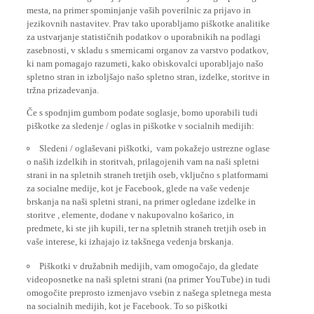
mesta, na primer spominjanje vaših poverilnic za prijavo in
jezikovnih nastavitev. Prav tako uporabljamo piškotke analitike
za ustvarjanje statističnih podatkov o uporabnikih na podlagi
zasebnosti, v skladu s smernicami organov za varstvo podatkov,
ki nam pomagajo razumeti, kako obiskovalci uporabljajo našo
spletno stran in izboljšajo našo spletno stran, izdelke, storitve in
tržna prizadevanja.
Če s spodnjim gumbom podate soglasje, bomo uporabili tudi
piškotke za sledenje / oglas in piškotke v socialnih medijih:
Sledeni / oglaševani piškotki, vam pokažejo ustrezne oglase
o naših izdelkih in storitvah, prilagojenih vam na naši spletni
strani in na spletnih straneh tretjih oseb, vključno s platformami
za socialne medije, kot je Facebook, glede na vaše vedenje
brskanja na naši spletni strani, na primer ogledane izdelke in
storitve , elemente, dodane v nakupovalno košarico, in
predmete, ki ste jih kupili, ter na spletnih straneh tretjih oseb in
vaše interese, ki izhajajo iz takšnega vedenja brskanja.
Piškotki v družabnih medijih, vam omogočajo, da gledate
videoposnetke na naši spletni strani (na primer YouTube) in tudi
omogočite preprosto izmenjavo vsebin z našega spletnega mesta
na socialnih medijih, kot je Facebook. To so piškotki
ponudnikov socialnih medijev tretjih oseb in omogočajo tistim