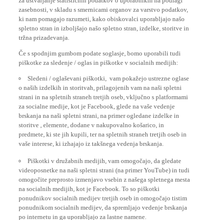
zasebnosti, v skladu s smernicami organov za varstvo podatkov,
ki nam pomagajo razumeti, kako obiskovalci uporabljajo našo
spletno stran in izboljšajo našo spletno stran, izdelke, storitve in
tržna prizadevanja.
Če s spodnjim gumbom podate soglasje, bomo uporabili tudi
piškotke za sledenje / oglas in piškotke v socialnih medijih:
Sledeni / oglaševani piškotki, vam pokažejo ustrezne oglase
o naših izdelkih in storitvah, prilagojenih vam na naši spletni
strani in na spletnih straneh tretjih oseb, vključno s platformami
za socialne medije, kot je Facebook, glede na vaše vedenje
brskanja na naši spletni strani, na primer ogledane izdelke in
storitve , elemente, dodane v nakupovalno košarico, in
predmete, ki ste jih kupili, ter na spletnih straneh tretjih oseb in
vaše interese, ki izhajajo iz takšnega vedenja brskanja.
Piškotki v družabnih medijih, vam omogočajo, da gledate
videoposnetke na naši spletni strani (na primer YouTube) in tudi
omogočite preprosto izmenjavo vsebin z našega spletnega mesta
na socialnih medijih, kot je Facebook. To so piškotki
ponudnikov socialnih medijev tretjih oseb in omogočajo tistim
ponudnikom socialnih medijev, da spremljajo vedenje brskanja
po internetu in ga uporabljajo za lastne namene.