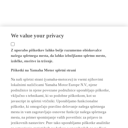
We value your privacy
Z uporabo piškotkov lahko bolje razumemo obiskovalce
našega spletnega mesta, da lahko izboljšamo spletno mesto,
izdelke, storitve in trženje.
Piškotki na Yamaha Motor spletni strani
Na naši spletni strani (yamaha-motor.eu) in vsemi njihovimi
lokalnimi različicami Yamaha Motor Europe N.V., njene
podružnice in njene povezane podružnice uporabljajo piškotke,
vključno s tehnikami, ki so podobne piškotkom, kot so
javascript in spletni vtičniki. Uporabljamo funkcionalne
piškotke, ki omogočajo pravilno delovanje našega spletnega
mesta in vam zagotavljajo osnovne funkcije našega spletnega
mesta, na primer spominjanje vaših poverilnic za prijavo in
jezikovnih nastavitev. Prav tako uporabljamo piškotke analitike
za ustvarjanje statističnih podatkov o uporabnikih na podlagi