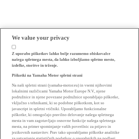
We value your privacy
Z uporabo piškotkov lahko bolje razumemo obiskovalce
našega spletnega mesta, da lahko izboljšamo spletno mesto,
izdelke, storitve in trženje.
Piškotki na Yamaha Motor spletni strani
Na naši spletni strani (yamaha-motor.eu) in vsemi njihovimi
lokalnimi različicami Yamaha Motor Europe N.V., njene
podružnice in njene povezane podružnice uporabljajo piškotke,
vključno s tehnikami, ki so podobne piškotkom, kot so
javascript in spletni vtičniki. Uporabljamo funkcionalne
piškotke, ki omogočajo pravilno delovanje našega spletnega
mesta in vam zagotavljajo osnovne funkcije našega spletnega
mesta, na primer spominjanje vaših poverilnic za prijavo in
jezikovnih nastavitev. Prav tako uporabljamo piškotke analitike
za ustvarjanje statističnih podatkov o uporabnikih na podlagi