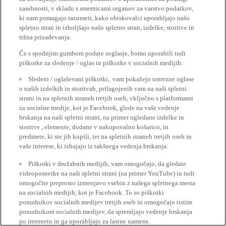
zasebnosti, v skladu s smernicami organov za varstvo podatkov,
ki nam pomagajo razumeti, kako obiskovalci uporabljajo našo
spletno stran in izboljšajo našo spletno stran, izdelke, storitve in
tržna prizadevanja.
Če s spodnjim gumbom podate soglasje, bomo uporabili tudi
piškotke za sledenje / oglas in piškotke v socialnih medijih:
Sledeni / oglaševani piškotki, vam pokažejo ustrezne oglase
o naših izdelkih in storitvah, prilagojenih vam na naši spletni
strani in na spletnih straneh tretjih oseb, vključno s platformami
za socialne medije, kot je Facebook, glede na vaše vedenje
brskanja na naši spletni strani, na primer ogledane izdelke in
storitve , elemente, dodane v nakupovalno košarico, in
predmete, ki ste jih kupili, ter na spletnih straneh tretjih oseb in
vaše interese, ki izhajajo iz takšnega vedenja brskanja.
Piškotki v družabnih medijih, vam omogočajo, da gledate
videoposnetke na naši spletni strani (na primer YouTube) in tudi
omogočite preprosto izmenjavo vsebin z našega spletnega mesta
na socialnih medijih, kot je Facebook. To so piškotki
ponudnikov socialnih medijev tretjih oseb in omogočajo tistim
ponudnikom socialnih medijev, da spremljajo vedenje brskanja
po internetu in ga uporabljajo za lastne namene.