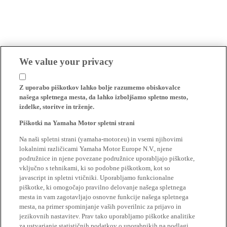
We value your privacy
Z uporabo piškotkov lahko bolje razumemo obiskovalce
našega spletnega mesta, da lahko izboljšamo spletno mesto,
izdelke, storitve in trženje.
Piškotki na Yamaha Motor spletni strani
Na naši spletni strani (yamaha-motor.eu) in vsemi njihovimi
lokalnimi različicami Yamaha Motor Europe N.V., njene
podružnice in njene povezane podružnice uporabljajo piškotke,
vključno s tehnikami, ki so podobne piškotkom, kot so
javascript in spletni vtičniki. Uporabljamo funkcionalne
piškotke, ki omogočajo pravilno delovanje našega spletnega
mesta in vam zagotavljajo osnovne funkcije našega spletnega
mesta, na primer spominjanje vaših poverilnic za prijavo in
jezikovnih nastavitev. Prav tako uporabljamo piškotke analitike
za ustvarjanje statističnih podatkov o uporabnikih na podlagi