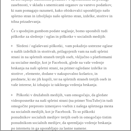
zasebnosti, v skladu s smernicami organov za varstvo podatkov,
ki nam pomagajo razumeti, kako obiskovalci uporabljajo našo
spletno stran in izboljšajo našo spletno stran, izdelke, storitve in
tržna prizadevanja.
Če s spodnjim gumbom podate soglasje, bomo uporabili tudi
piškotke za sledenje / oglas in piškotke v socialnih medijih:
Sledeni / oglaševani piškotki, vam pokažejo ustrezne oglase
o naših izdelkih in storitvah, prilagojenih vam na naši spletni
strani in na spletnih straneh tretjih oseb, vključno s platformami
za socialne medije, kot je Facebook, glede na vaše vedenje
brskanja na naši spletni strani, na primer ogledane izdelke in
storitve , elemente, dodane v nakupovalno košarico, in
predmete, ki ste jih kupili, ter na spletnih straneh tretjih oseb in
vaše interese, ki izhajajo iz takšnega vedenja brskanja.
Piškotki v družabnih medijih, vam omogočajo, da gledate
videoposnetke na naši spletni strani (na primer YouTube) in tudi
omogočite preprosto izmenjavo vsebin z našega spletnega mesta
na socialnih medijih, kot je Facebook. To so piškotki
ponudnikov socialnih medijev tretjih oseb in omogočajo tistim
ponudnikom socialnih medijev, da spremljajo vedenje brskanja
po internetu in ga uporabljajo za lastne namene.