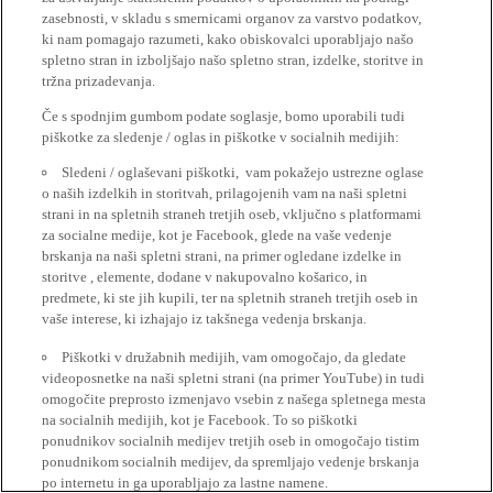
zasebnosti, v skladu s smernicami organov za varstvo podatkov,
ki nam pomagajo razumeti, kako obiskovalci uporabljajo našo
spletno stran in izboljšajo našo spletno stran, izdelke, storitve in
tržna prizadevanja.
Če s spodnjim gumbom podate soglasje, bomo uporabili tudi
piškotke za sledenje / oglas in piškotke v socialnih medijih:
Sledeni / oglaševani piškotki, vam pokažejo ustrezne oglase
o naših izdelkih in storitvah, prilagojenih vam na naši spletni
strani in na spletnih straneh tretjih oseb, vključno s platformami
za socialne medije, kot je Facebook, glede na vaše vedenje
brskanja na naši spletni strani, na primer ogledane izdelke in
storitve , elemente, dodane v nakupovalno košarico, in
predmete, ki ste jih kupili, ter na spletnih straneh tretjih oseb in
vaše interese, ki izhajajo iz takšnega vedenja brskanja.
Piškotki v družabnih medijih, vam omogočajo, da gledate
videoposnetke na naši spletni strani (na primer YouTube) in tudi
omogočite preprosto izmenjavo vsebin z našega spletnega mesta
na socialnih medijih, kot je Facebook. To so piškotki
ponudnikov socialnih medijev tretjih oseb in omogočajo tistim
ponudnikom socialnih medijev, da spremljajo vedenje brskanja
po internetu in ga uporabljajo za lastne namene.