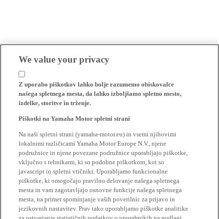
We value your privacy
Z uporabo piškotkov lahko bolje razumemo obiskovalce
našega spletnega mesta, da lahko izboljšamo spletno mesto,
izdelke, storitve in trženje.
Piškotki na Yamaha Motor spletni strani
Na naši spletni strani (yamaha-motor.eu) in vsemi njihovimi
lokalnimi različicami Yamaha Motor Europe N.V., njene
podružnice in njene povezane podružnice uporabljajo piškotke,
vključno s tehnikami, ki so podobne piškotkom, kot so
javascript in spletni vtičniki. Uporabljamo funkcionalne
piškotke, ki omogočajo pravilno delovanje našega spletnega
mesta in vam zagotavljajo osnovne funkcije našega spletnega
mesta, na primer spominjanje vaših poverilnic za prijavo in
jezikovnih nastavitev. Prav tako uporabljamo piškotke analitike
za ustvarjanje statističnih podatkov o uporabnikih na podlagi