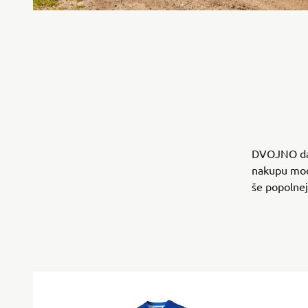
DVOJNO dar
nakupu mode
še popolne