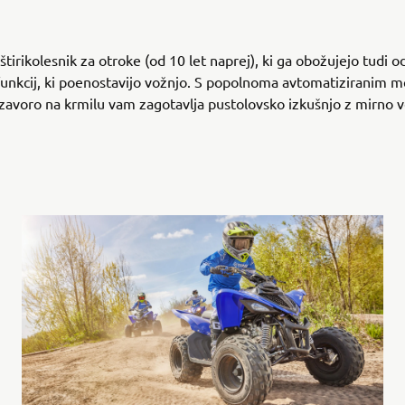
irikolesnik za otroke (od 10 let naprej), ki ga obožujejo tudi odr
funkcij, ki poenostavijo vožnjo. S popolnoma avtomatiziranim 
 zavoro na krmilu vam zagotavlja pustolovsko izkušnjo z mirno v