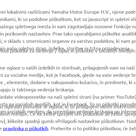
Yamaha Music
Vzdrževanje knjig
vimi lokalnimi različicami Yamaha Motor Europe N.V., njene podr
Yamaha Racing
Prodajalci Yamaha
nikami, ki so podobne piškotkom, kot so javascript in spletni vt
 našega spletnega mesta in vam zagotavljajo osnovne funkcije 
Yamaha Motor Global
Ravnanju z odpadnimi
in jezikovnih nastavitev. Prav tako uporabljamo piškotke analiti
baterijami
Mobilne aplikacije
ti, v skladu s smernicami organov za varstvo podatkov, ki nam 
ajo našo spletno stran, izdelke, storitve in tržna prizadevanja.
i piškotke za sledenje / oglas in piškotke v socialnih medijih:
 oglase o naših izdelkih in storitvah, prilagojenih vam na naši s
mi za socialne medije, kot je Facebook, glede na vaše vedenje br
ve , elemente, dodane v nakupovalno košarico, in predmete, ki ste
zhajajo iz takšnega vedenja brskanja.
ledate videoposnetke na naši spletni strani (na primer YouTube
a na socialnih medijih, kot je Facebook. To so piškotki ponudn
 si ogledati ponudbe in oglase, ki so prilagojeni vašim intereso
m socialnih medijev, da spremljajo vedenje brskanja po interne
bnih medijih. Če ne želite sprejeti teh piškotkov ali želite spr
ev), kliknite spodnji gumb »Prilagodi nastavitve piškotkov«. Nas
še
pravilnika o piškotkih
. Preberite si to politiko piškotkov, če že