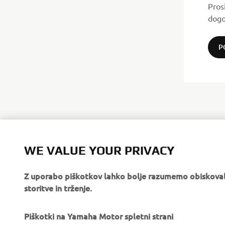
Pros
dogo
P
WE VALUE YOUR PRIVACY
Z uporabo piškotkov lahko bolje razumemo obiskovalc
storitve in trženje.
PODJETJA
ZA PODJETJA
Piškotki na Yamaha Motor spletni strani
O nas
Sistemi eBike