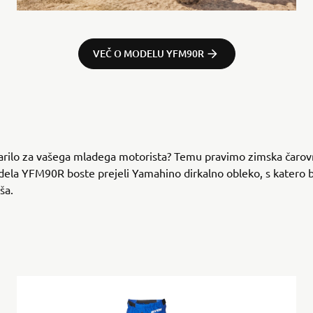
VEČ O MODELU YFM90R
ilo za vašega mladega motorista? Temu pravimo zimska čarovn
la YFM90R boste prejeli Yamahino dirkalno obleko, s katero b
jša.