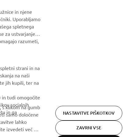
užnice in njene
NAROČI SE
ičniki. Uporabljamo
našega spletnega
Preberite našo Politiko zasebnosti, da izveste, kako
ke za ustvarjanje
obdelujemo vaše osebne podatke:
Pravilnik o Zasebnosti
pomagajo razumeti,
pletni strani in na
skanja na naši
 jih kupili, ter na
) in tudi omogočite
ikov socialnih
m, s klikom na gumb
tu in ga
NASTAVITVE PIŠKOTKOV
ejeti samo določene
tavitve lahko
ZAVRNI VSE
lite izvedeti več o