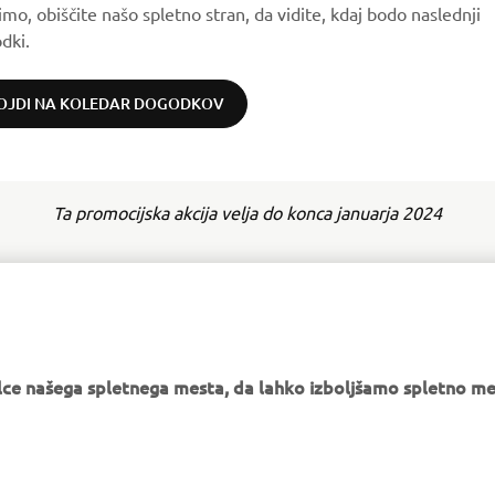
imo, obiščite našo spletno stran, da vidite, kdaj bodo naslednji
dki.
OJDI NA KOLEDAR DOGODKOV
Ta promocijska akcija velja do konca januarja 2024
e našega spletnega mesta, da lahko izboljšamo spletno mes
VEČ YAMAHA
PODPORA
MyYamaha
Katalog delov