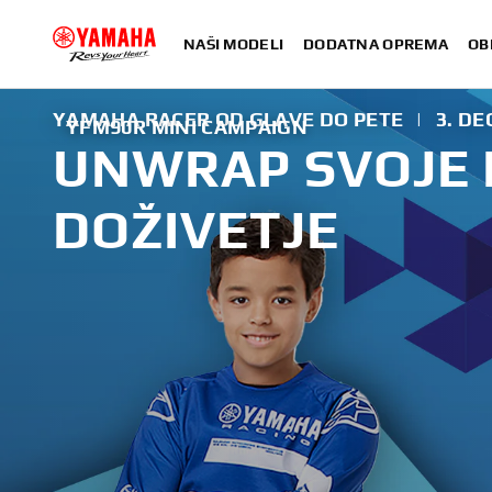
NAŠI MODELI
DODATNA OPREMA
OB
YAMAHA RACER OD GLAVE DO PETE
|
3. D
YFM90R MINI CAMPAIGN
UNWRAP SVOJE 
DOŽIVETJE