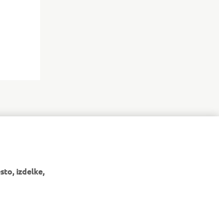
to, izdelke,
GLASILO
Med prvimi prejmite novice o najnovejših ponudbah, posebnih
dogodkih, novih izdajah in še veliko več