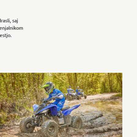
asli, saj
menjalnikom
estjo.