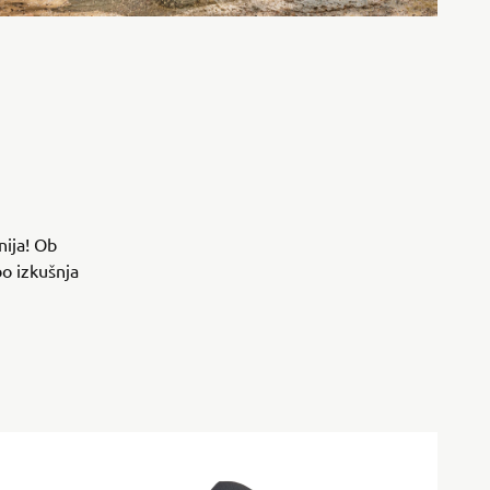
ija! Ob
o izkušnja