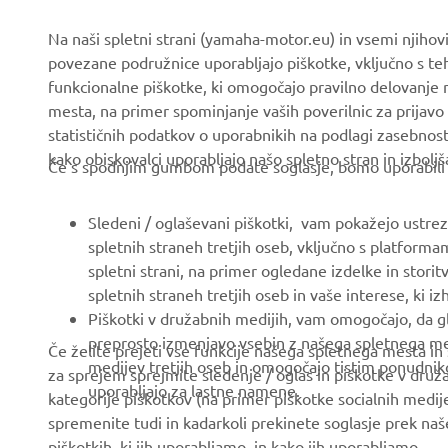
Novice
Organi oblasti in policija
Na naši spletni strani (yamaha-motor.eu) in vsemi njiho
Dogodki
Igrišča za golf
povezane podružnice uporabljajo piškotke, vključno s teh
funkcionalne piškotke, ki omogočajo pravilno delovanje
Press
Prvi odzivi
mesta, na primer spominjanje vaših poverilnic za prijavo 
Brošure
Avtošole
statističnih podatkov o uporabnikih na podlagi zasebnos
kako obiskovalci uporabljajo našo spletno stran in izboljš
Delo pri Yamahi
Robotics
Če s spodnjim gumbom podate soglasje, bomo uporabili tud
Postanite Pooblaščeni
Partnerstva
Trgovec
Sledeni / oglaševani piškotki, vam pokažejo ustrezne
Tehničke informacije za
spletnih straneh tretjih oseb, vključno s platforma
Pravilnik o spoštovanju
novisne trgovce
spletni strani, na primer ogledane izdelke in storit
človekovih pravic
Yamalube Safety Data
spletnih straneh tretjih oseb in vaše interese, ki i
Osnovni pravilnik o
Sheets
Piškotki v družabnih medijih, vam omogočajo, da g
trajnostnosti
preprosto izmenjavo vsebin z našega spletnega mest
Če želite prejeti vse funkcije našega spletnega mesta in
medijev tretjih oseb in omogočajo tistim ponudniko
za sprejem sprejmite sledenje / oglas in piškotke v druža
Kanal za prijavo
uporabljajo za lastne namene.
kategorije piškotkov (na primer piškotke socialnih medij
nepravilnosti
spremenite tudi in kadarkoli prekinete soglasje prek na
piškotkih, ki jih uporabljamo, in kako jih uporabljamo.