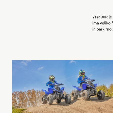
YFM90R je št
ima veliko 
in parkirno