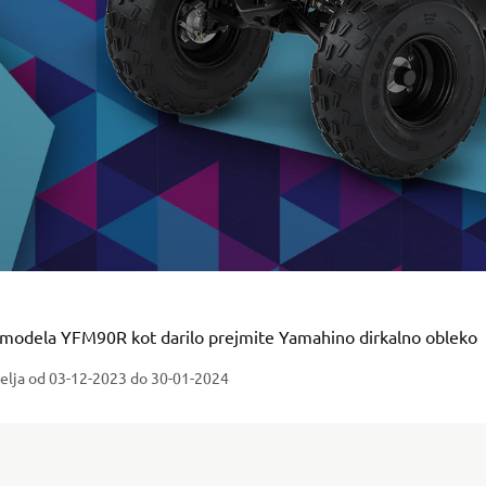
modela YFM90R kot darilo prejmite Yamahino dirkalno obleko
elja od 03-12-2023
do 30-01-2024