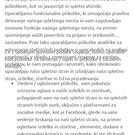
piškotkom, kot so javascript in spletni vtičniki.
Uporabljamo funkcionalne piškotke, ki omogočajo pravilno
PODJETJA
delovanje našega spletnega mesta in vam zagotavljajo
osnovne funkcije našega spletnega mesta, na primer
ZA PODJETJA
spominjanje vaših poverilnic za prijavo in jezikovnih
nastavitev. Prav tako uporabljamo piškotke analitike za
ustvarjanje statističnih podatkov o uporabnikih na podlagi
VEČ YAMAHA
Če s spodnjim gumbom podate soglasje, bomo uporabili
zasebnosti, v skladu s smernicami organov za varstvo
tudi piškotke za sledenje / oglas in piškotke v socialnih
podatkov, ki nam pomagajo razumeti, kako obiskovalci
medijih:
PODPORA
uporabljajo našo spletno stran in izboljšajo našo spletno
stran, izdelke, storitve in tržna prizadevanja.
Sledeni / oglaševani piškotki, vam pokažejo
GLASILO
ustrezne oglase o naših izdelkih in storitvah,
prilagojenih vam na naši spletni strani in na spletnih
Med prvimi prejmite novice o najnovejših ponudbah, posebnih
straneh tretjih oseb, vključno s platformami za
dogodkih, novih izdajah in še veliko več
socialne medije, kot je Facebook, glede na vaše
vedenje brskanja na naši spletni strani, na primer
ogledane izdelke in storitve , elemente, dodane v
nakupovalno košarico, in predmete, ki ste jih kupili,