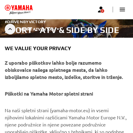
#DRIVENBYVICTORY
SPORT - ATV & SIDE BY SIDE
SPORT ATV IN SXS
WE VALUE YOUR PRIVACY
Raziščite ponudbo
Z uporabo piškotkov lahko bolje razumemo
VEČ O TEM
obiskovalce našega spletnega mesta, da lahko
izboljšamo spletno mesto, izdelke, storitve in trženje.
Profesionalni pilot, ki na zaprtem območju pokaže napredne
spretnosti.
Piškotki na Yamaha Motor spletni strani
CENIK 2026
Na naši spletni strani (yamaha-motor.eu) in vsemi
njihovimi lokalnimi različicami Yamaha Motor Europe N.V.,
njene podružnice in njene povezane podružnice
uporabljajo piškotke, vključno s tehnikami, ki so podobne