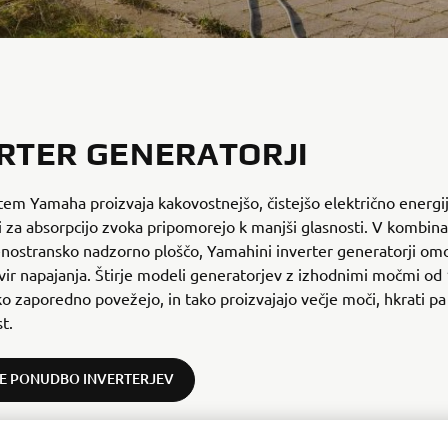
RTER GENERATORJI
stem Yamaha proizvaja kakovostnejšo, čistejšo električno energ
i za absorpcijo zvoka pripomorejo k manjši glasnosti. V kombinac
nostransko nadzorno ploščo, Yamahini inverter generatorji omo
 vir napajanja. Štirje modeli generatorjev z izhodnimi močmi od
o zaporedno povežejo, in tako proizvajajo večje moči, hkrati pa
t.
TE PONUDBO INVERTERJEV