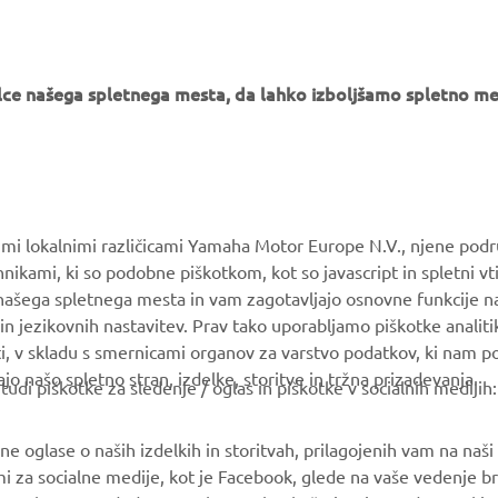
e našega spletnega mesta, da lahko izboljšamo spletno mes
VEČ YAMAHA
PODPORA
MyYamaha
Katalog delov
Yamaha Music
Vzdrževanje knjig
vimi lokalnimi različicami Yamaha Motor Europe N.V., njene podr
Yamaha Racing
Prodajalci Yamaha
nikami, ki so podobne piškotkom, kot so javascript in spletni vt
 našega spletnega mesta in vam zagotavljajo osnovne funkcije 
Yamaha Motor Global
Ravnanju z odpadnimi
in jezikovnih nastavitev. Prav tako uporabljamo piškotke analiti
baterijami
Mobilne aplikacije
ti, v skladu s smernicami organov za varstvo podatkov, ki nam 
ajo našo spletno stran, izdelke, storitve in tržna prizadevanja.
i piškotke za sledenje / oglas in piškotke v socialnih medijih:
 oglase o naših izdelkih in storitvah, prilagojenih vam na naši s
mi za socialne medije, kot je Facebook, glede na vaše vedenje br