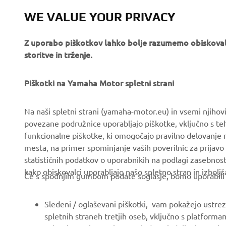
WE VALUE YOUR PRIVACY
Z uporabo piškotkov lahko bolje razumemo obiskovalc
storitve in trženje.
PODJETJA
ZA PODJETJA
O nas
Piškotki na Yamaha Motor spletni strani
Sistemi eBike
Novice
Organi oblasti in policija
Na naši spletni strani (yamaha-motor.eu) in vsemi njiho
Dogodki
Igrišča za golf
povezane podružnice uporabljajo piškotke, vključno s teh
funkcionalne piškotke, ki omogočajo pravilno delovanje
Press
Prvi odzivi
mesta, na primer spominjanje vaših poverilnic za prijavo 
Brošure
Avtošole
statističnih podatkov o uporabnikih na podlagi zasebnos
kako obiskovalci uporabljajo našo spletno stran in izboljš
Delo pri Yamahi
Robotics
Če s spodnjim gumbom podate soglasje, bomo uporabili tud
Postanite Pooblaščeni
Partnerstva
Trgovec
Sledeni / oglaševani piškotki, vam pokažejo ustrezne
Tehničke informacije za
spletnih straneh tretjih oseb, vključno s platforma
Pravilnik o spoštovanju
novisne trgovce