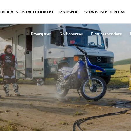
LAČILA IN OSTALI DODATKI
IZKUŠNJE
SERVIS IN PODPORA
Kmetijstvo
Golf courses
First responders