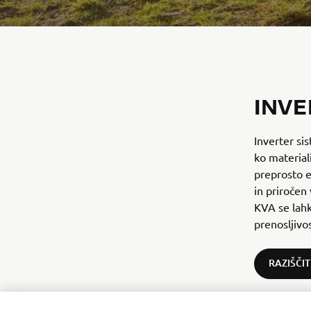
INVE
Inverter si
ko material
preprosto e
in priročen
KVA se lahk
prenosljivos
RAZIŠČI