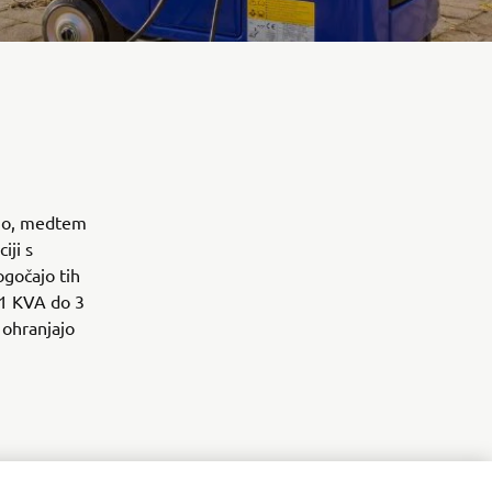
ijo, medtem
iji s
gočajo tih
 1 KVA do 3
 ohranjajo