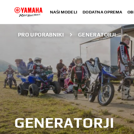
NAŠI MODELI
DODATNA OPREMA
OB
PRO UPORABNIKI
GENERATORJI
GENERATORJI