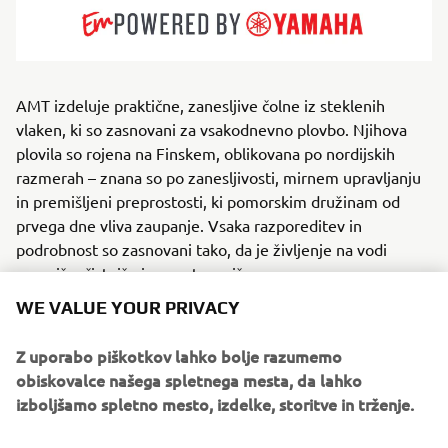
AMT izdeluje praktične, zanesljive čolne iz steklenih
vlaken, ki so zasnovani za vsakodnevno plovbo. Njihova
plovila so rojena na Finskem, oblikovana po nordijskih
razmerah – znana so po zanesljivosti, mirnem upravljanju
in premišljeni preprostosti, ki pomorskim družinam od
prvega dne vliva zaupanje. Vsaka razporeditev in
podrobnost so zasnovani tako, da je življenje na vodi
varnejše, čistejše in enostavnejše.
WE VALUE YOUR PRIVACY
Za rekreativne navtike, dnevne potnike in vikend
pustolovce, AMT izdeluje različne gliserje brez kabine,
Z uporabo piškotkov lahko bolje razumemo
gliserje s kabino in osrednje konzole, ki so idealni za
obiskovalce našega spletnega mesta, da lahko
jezera, arhipelage in razčlenjene obale. Osredotočajo se
izboljšamo spletno mesto, izdelke, storitve in trženje.
na učinkovito zmogljivost, močno plovnost in nizke stroške