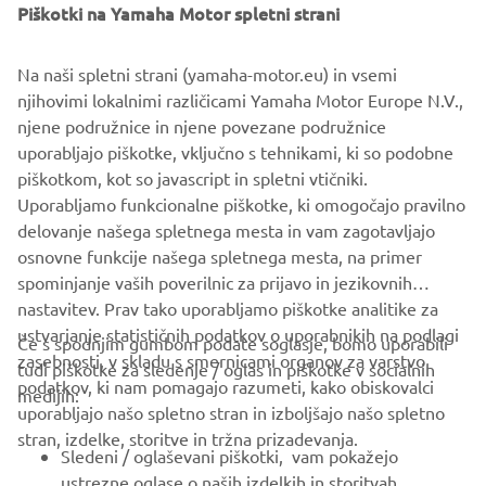
lastništva, zaradi česar je AMT zaupanja vredna izbira za
Piškotki na Yamaha Motor spletni strani
ljudi, ki cenijo udobje brez kompliciranja.
Na naši spletni strani (yamaha-motor.eu) in vsemi
njihovimi lokalnimi različicami Yamaha Motor Europe N.V.,
njene podružnice in njene povezane podružnice
uporabljajo piškotke, vključno s tehnikami, ki so podobne
1
/
10
piškotkom, kot so javascript in spletni vtičniki.
Uporabljamo funkcionalne piškotke, ki omogočajo pravilno
URADNA SPLETNA STRAN AMT
delovanje našega spletnega mesta in vam zagotavljajo
osnovne funkcije našega spletnega mesta, na primer
spominjanje vaših poverilnic za prijavo in jezikovnih
nastavitev. Prav tako uporabljamo piškotke analitike za
ustvarjanje statističnih podatkov o uporabnikih na podlagi
Če s spodnjim gumbom podate soglasje, bomo uporabili
zasebnosti, v skladu s smernicami organov za varstvo
tudi piškotke za sledenje / oglas in piškotke v socialnih
PODJETJA
podatkov, ki nam pomagajo razumeti, kako obiskovalci
medijih:
uporabljajo našo spletno stran in izboljšajo našo spletno
stran, izdelke, storitve in tržna prizadevanja.
ZA PODJETJA
Sledeni / oglaševani piškotki, vam pokažejo
ustrezne oglase o naših izdelkih in storitvah,