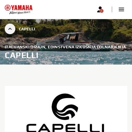
CAPELLI
ITALIJANSKI DIZAJN, EDINSTVENA IZKUŠNJA ČOLNARJENJA
CAPELLI