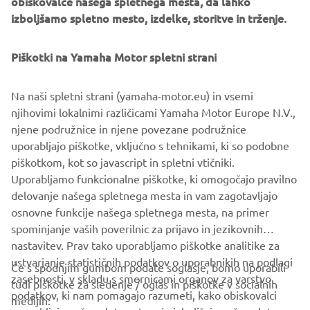
potapljanju ali zahtevnih profesionalnih nalogah. Capelli, ki
izboljšamo spletno mesto, izdelke, storitve in trženje.
ga poganja R&D ter najnaprednejša
tehnologija, se nenehno razvija in izboljšuje izkušnjo
Piškotki na Yamaha Motor spletni strani
na vodi.
Na naši spletni strani (yamaha-motor.eu) in vsemi
njihovimi lokalnimi različicami Yamaha Motor Europe N.V.,
njene podružnice in njene povezane podružnice
uporabljajo piškotke, vključno s tehnikami, ki so podobne
1
/
13
piškotkom, kot so javascript in spletni vtičniki.
Uporabljamo funkcionalne piškotke, ki omogočajo pravilno
URADNA SPLETNA STRAN CAPELLI
delovanje našega spletnega mesta in vam zagotavljajo
osnovne funkcije našega spletnega mesta, na primer
spominjanje vaših poverilnic za prijavo in jezikovnih
nastavitev. Prav tako uporabljamo piškotke analitike za
ustvarjanje statističnih podatkov o uporabnikih na podlagi
Če s spodnjim gumbom podate soglasje, bomo uporabili
zasebnosti, v skladu s smernicami organov za varstvo
tudi piškotke za sledenje / oglas in piškotke v socialnih
PODJETJA
podatkov, ki nam pomagajo razumeti, kako obiskovalci
medijih:
uporabljajo našo spletno stran in izboljšajo našo spletno