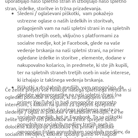
stran, izdelke, storitve in tržna prizadevanja.
ZA PODJETJA
Sledeni / oglaševani piškotki, vam pokažejo
ustrezne oglase o naših izdelkih in storitvah,
VEČ YAMAHA
prilagojenih vam na naši spletni strani in na spletnih
straneh tretjih oseb, vključno s platformami za
socialne medije, kot je Facebook, glede na vaše
PODPORA
vedenje brskanja na naši spletni strani, na primer
ogledane izdelke in storitve , elemente, dodane v
nakupovalno košarico, in predmete, ki ste jih kupili,
GLASILO
ter na spletnih straneh tretjih oseb in vaše interese,
Med prvimi prejmite novice o najnovejših ponudbah, posebnih
ki izhajajo iz takšnega vedenja brskanja.
dogodkih, novih izdajah in še veliko več
Piškotki v družabnih medijih, vam omogočajo, da
Če želite prejeti vse funkcije našega spletnega mesta in si
gledate videoposnetke na naši spletni strani (na
ogledati ponudbe in oglase, ki so prilagojeni vašim
primer YouTube) in tudi omogočite preprosto
interesom, s klikom na gumb za sprejem sprejmite
izmenjavo vsebin z našega spletnega mesta na
sledenje / oglas in piškotke v družabnih medijih. Če ne
NAROČI SE
socialnih medijih, kot je Facebook. To so piškotki
želite sprejeti teh piškotkov ali želite sprejeti samo
ponudnikov socialnih medijev tretjih oseb in
določene kategorije piškotkov (na primer piškotke
omogočajo tistim ponudnikom socialnih medijev, da
Preberite našo Politiko zasebnosti, da izveste, kako obdelujemo
socialnih medijev), kliknite spodnji gumb »Prilagodi
spremljajo vedenje brskanja po internetu in ga
vaše osebne podatke:
Pravilnik o Zasebnosti