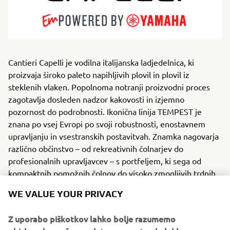
Cantieri Capelli je vodilna italijanska ladjedelnica, ki
proizvaja široko paleto napihljivih plovil in plovil iz
steklenih vlaken. Popolnoma notranji proizvodni proces
zagotavlja dosleden nadzor kakovosti in izjemno
pozornost do podrobnosti. Ikonična linija TEMPEST je
znana po vsej Evropi po svoji robustnosti, enostavnem
upravljanju in vsestranskih postavitvah. Znamka nagovarja
različno občinstvo – od rekreativnih čolnarjev do
profesionalnih upravljavcev – s portfeljem, ki sega od
kompaktnih pomožnih čolnov do visoko zmogljivih trdnih
plovil.
WE VALUE YOUR PRIVACY
Vsak model združuje italijanski slog z zanesljivo
Z uporabo piškotkov lahko bolje razumemo
zmogljivostjo, blesti pri križarjenju,
obiskovalce našega spletnega mesta, da lahko