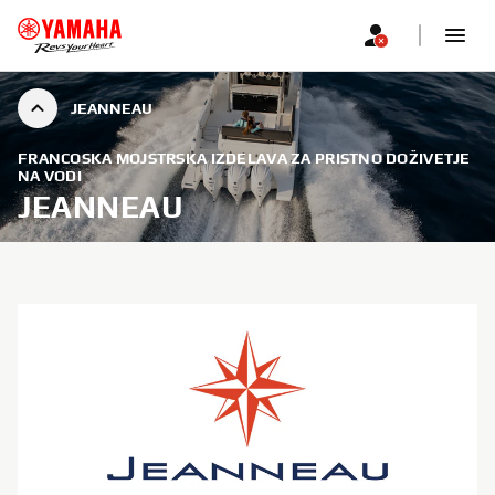
JEANNEAU
FRANCOSKA MOJSTRSKA IZDELAVA ZA PRISTNO DOŽIVETJE
NA VODI
JEANNEAU