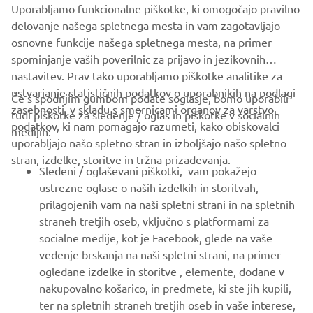
Uporabljamo funkcionalne piškotke, ki omogočajo pravilno
LOMAC OFFICIAL WEBSITE
delovanje našega spletnega mesta in vam zagotavljajo
osnovne funkcije našega spletnega mesta, na primer
spominjanje vaših poverilnic za prijavo in jezikovnih
nastavitev. Prav tako uporabljamo piškotke analitike za
ustvarjanje statističnih podatkov o uporabnikih na podlagi
Če s spodnjim gumbom podate soglasje, bomo uporabili
zasebnosti, v skladu s smernicami organov za varstvo
tudi piškotke za sledenje / oglas in piškotke v socialnih
PODJETJA
podatkov, ki nam pomagajo razumeti, kako obiskovalci
medijih:
uporabljajo našo spletno stran in izboljšajo našo spletno
stran, izdelke, storitve in tržna prizadevanja.
ZA PODJETJA
Sledeni / oglaševani piškotki, vam pokažejo
ustrezne oglase o naših izdelkih in storitvah,
VEČ YAMAHA
prilagojenih vam na naši spletni strani in na spletnih
straneh tretjih oseb, vključno s platformami za
socialne medije, kot je Facebook, glede na vaše
PODPORA
vedenje brskanja na naši spletni strani, na primer
ogledane izdelke in storitve , elemente, dodane v
nakupovalno košarico, in predmete, ki ste jih kupili,
GLASILO
ter na spletnih straneh tretjih oseb in vaše interese,