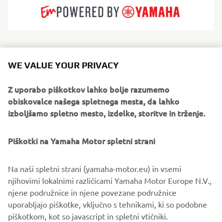
Since 1960, Lomac Milano has a long heritage of building
fast, capable and beautifully finished RIBs in Milan,
WE VALUE YOUR PRIVACY
blending innovation with meticulous craftsmanship. Their
hulls are known for outstanding handling, stability and
Z uporabo piškotkov lahko bolje razumemo
wave-cutting performance. Serving thrill-seekers, families
obiskovalce našega spletnega mesta, da lahko
and professionals, Lomac Milano offers everything from
izboljšamo spletno mesto, izdelke, storitve in trženje.
agile tenders to offshore performance models and luxury
cruisers. They are built for boaters who want speed, style
Piškotki na Yamaha Motor spletni strani
and confidence in challenging conditions.
Na naši spletni strani (yamaha-motor.eu) in vsemi
njihovimi lokalnimi različicami Yamaha Motor Europe N.V.,
njene podružnice in njene povezane podružnice
uporabljajo piškotke, vključno s tehnikami, ki so podobne
1
/
4
piškotkom, kot so javascript in spletni vtičniki.