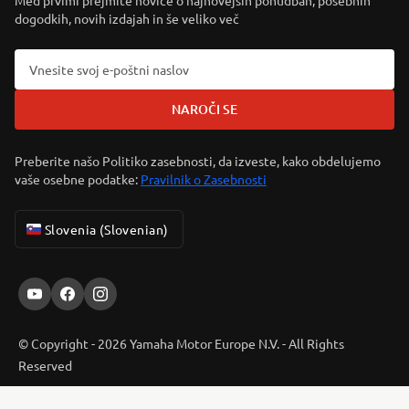
Med prvimi prejmite novice o najnovejših ponudbah, posebnih
dogodkih, novih izdajah in še veliko več
NAROČI SE
Preberite našo Politiko zasebnosti, da izveste, kako obdelujemo
vaše osebne podatke:
Pravilnik o Zasebnosti
Slovenia (Slovenian)
© Copyright - 2026 Yamaha Motor Europe N.V. - All Rights
Reserved
ER-LOCATOR