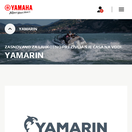
YAMARIN
ZASNOVANO ZA LAHKOTNO PREŽIVLJANJE ČASA NA VODI.
YAMARIN