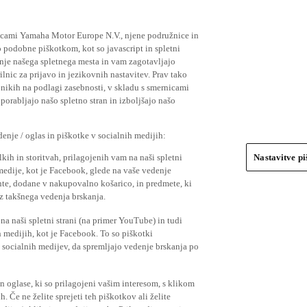
ičicami Yamaha Motor Europe N.V., njene podružnice in
 podobne piškotkom, kot so javascript in spletni
nje našega spletnega mesta in vam zagotavljajo
nic za prijavo in jezikovnih nastavitev. Prav tako
bnikih na podlagi zasebnosti, v skladu s smernicami
orabljajo našo spletno stran in izboljšajo našo
nje / oglas in piškotke v socialnih medijih:
kih in storitvah, prilagojenih vam na naši spletni
Nastavitve p
 medije, kot je Facebook, glede na vaše vedenje
mente, dodane v nakupovalno košarico, in predmete, ki
o iz takšnega vedenja brskanja.
a naši spletni strani (na primer YouTube) in tudi
 medijih, kot je Facebook. To so piškotki
socialnih medijev, da spremljajo vedenje brskanja po
in oglase, ki so prilagojeni vašim interesom, s klikom
 Če ne želite sprejeti teh piškotkov ali želite