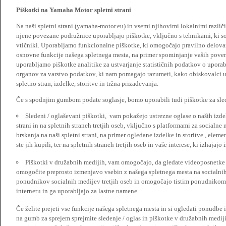
Piškotki na Yamaha Motor spletni strani
Na naši spletni strani (yamaha-motor.eu) in vsemi njihovimi lokalnimi razl
njene povezane podružnice uporabljajo piškotke, vključno s tehnikami, ki so
vtičniki. Uporabljamo funkcionalne piškotke, ki omogočajo pravilno delova
osnovne funkcije našega spletnega mesta, na primer spominjanje vaših poveril
uporabljamo piškotke analitike za ustvarjanje statističnih podatkov o upora
organov za varstvo podatkov, ki nam pomagajo razumeti, kako obiskovalci up
spletno stran, izdelke, storitve in tržna prizadevanja.
Če s spodnjim gumbom podate soglasje, bomo uporabili tudi piškotke za slede
Sledeni / oglaševani piškotki, vam pokažejo ustrezne oglase o naših izdel
strani in na spletnih straneh tretjih oseb, vključno s platformami za socialne
brskanja na naši spletni strani, na primer ogledane izdelke in storitve , ele
ste jih kupili, ter na spletnih straneh tretjih oseb in vaše interese, ki izhajaj
Piškotki v družabnih medijih, vam omogočajo, da gledate videoposnetke n
omogočite preprosto izmenjavo vsebin z našega spletnega mesta na socialnih
ponudnikov socialnih medijev tretjih oseb in omogočajo tistim ponudnikom 
internetu in ga uporabljajo za lastne namene.
Če želite prejeti vse funkcije našega spletnega mesta in si ogledati ponudbe 
na gumb za sprejem sprejmite sledenje / oglas in piškotke v družabnih medijih.