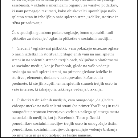
zasebnosti, v skladu s smernicami organov za varstvo podatkov,
ki nam pomagajo razumeti, kako obiskovalci uporabljajo našo
spletno stran in izboljšajo našo spletno stran, izdelke, storitve in
tržna prizadevanja.
Če s spodnjim gumbom podate soglasje, bomo uporabili tudi
piškotke za sledenje / oglas in piškotke v socialnih medijih:
Sledeni / oglaševani piškotki, vam pokažejo ustrezne oglase
o naših izdelkih in storitvah, prilagojenih vam na naši spletni
strani in na spletnih straneh tretjih oseb, vključno s platformami
za socialne medije, kot je Facebook, glede na vaše vedenje
brskanja na naši spletni strani, na primer ogledane izdelke in
storitve , elemente, dodane v nakupovalno košarico, in
predmete, ki ste jih kupili, ter na spletnih straneh tretjih oseb in
vaše interese, ki izhajajo iz takšnega vedenja brskanja.
Piškotki v družabnih medijih, vam omogočajo, da gledate
videoposnetke na naši spletni strani (na primer YouTube) in tudi
omogočite preprosto izmenjavo vsebin z našega spletnega mesta
na socialnih medijih, kot je Facebook. To so piškotki
ponudnikov socialnih medijev tretjih oseb in omogočajo tistim
ponudnikom socialnih medijev, da spremljajo vedenje brskanja
po internetu in ga uporabljajo za lastne namene.