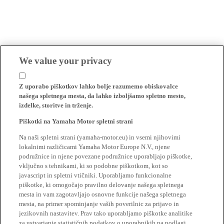
We value your privacy
Z uporabo piškotkov lahko bolje razumemo obiskovalce
našega spletnega mesta, da lahko izboljšamo spletno mesto,
izdelke, storitve in trženje.
Piškotki na Yamaha Motor spletni strani
Na naši spletni strani (yamaha-motor.eu) in vsemi njihovimi
lokalnimi različicami Yamaha Motor Europe N.V., njene
podružnice in njene povezane podružnice uporabljajo piškotke,
vključno s tehnikami, ki so podobne piškotkom, kot so
javascript in spletni vtičniki. Uporabljamo funkcionalne
piškotke, ki omogočajo pravilno delovanje našega spletnega
mesta in vam zagotavljajo osnovne funkcije našega spletnega
mesta, na primer spominjanje vaših poverilnic za prijavo in
jezikovnih nastavitev. Prav tako uporabljamo piškotke analitike
za ustvarjanje statističnih podatkov o uporabnikih na podlagi