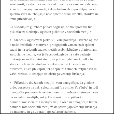
zasebnosti, v skladu s smernicami organov za varstvo podatkov,
ki nam pomagajo razumeti, kako obiskovalci uporabljajo našo
spletno stran in izboljšajo našo spletno stran, izdelke, storitve in
tržna prizadevanja.
Če s spodnjim gumbom podate soglasje, bomo uporabili tudi
piškotke za sledenje / oglas in piškotke v socialnih medijih:
Sledeni / oglaševani piškotki, vam pokažejo ustrezne oglase
o naših izdelkih in storitvah, prilagojenih vam na naši spletni
strani in na spletnih straneh tretjih oseb, vključno s platformami
za socialne medije, kot je Facebook, glede na vaše vedenje
brskanja na naši spletni strani, na primer ogledane izdelke in
storitve , elemente, dodane v nakupovalno košarico, in
predmete, ki ste jih kupili, ter na spletnih straneh tretjih oseb in
vaše interese, ki izhajajo iz takšnega vedenja brskanja.
Piškotki v družabnih medijih, vam omogočajo, da gledate
videoposnetke na naši spletni strani (na primer YouTube) in tudi
omogočite preprosto izmenjavo vsebin z našega spletnega mesta
na socialnih medijih, kot je Facebook. To so piškotki
ponudnikov socialnih medijev tretjih oseb in omogočajo tistim
ponudnikom socialnih medijev, da spremljajo vedenje brskanja
po internetu in ga uporabljajo za lastne namene.