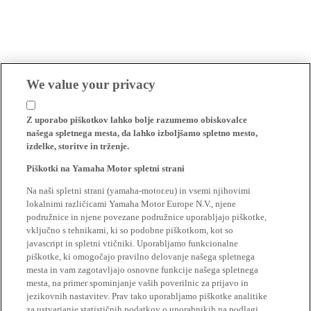
We value your privacy
Z uporabo piškotkov lahko bolje razumemo obiskovalce
našega spletnega mesta, da lahko izboljšamo spletno mesto,
izdelke, storitve in trženje.
Piškotki na Yamaha Motor spletni strani
Na naši spletni strani (yamaha-motor.eu) in vsemi njihovimi
lokalnimi različicami Yamaha Motor Europe N.V., njene
podružnice in njene povezane podružnice uporabljajo piškotke,
vključno s tehnikami, ki so podobne piškotkom, kot so
javascript in spletni vtičniki. Uporabljamo funkcionalne
piškotke, ki omogočajo pravilno delovanje našega spletnega
mesta in vam zagotavljajo osnovne funkcije našega spletnega
mesta, na primer spominjanje vaših poverilnic za prijavo in
jezikovnih nastavitev. Prav tako uporabljamo piškotke analitike
za ustvarjanje statističnih podatkov o uporabnikih na podlagi