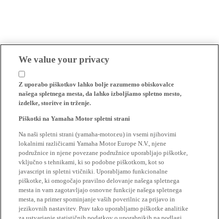
We value your privacy
Z uporabo piškotkov lahko bolje razumemo obiskovalce
našega spletnega mesta, da lahko izboljšamo spletno mesto,
izdelke, storitve in trženje.
Piškotki na Yamaha Motor spletni strani
Na naši spletni strani (yamaha-motor.eu) in vsemi njihovimi
lokalnimi različicami Yamaha Motor Europe N.V., njene
podružnice in njene povezane podružnice uporabljajo piškotke,
vključno s tehnikami, ki so podobne piškotkom, kot so
javascript in spletni vtičniki. Uporabljamo funkcionalne
piškotke, ki omogočajo pravilno delovanje našega spletnega
mesta in vam zagotavljajo osnovne funkcije našega spletnega
mesta, na primer spominjanje vaših poverilnic za prijavo in
jezikovnih nastavitev. Prav tako uporabljamo piškotke analitike
za ustvarjanje statističnih podatkov o uporabnikih na podlagi