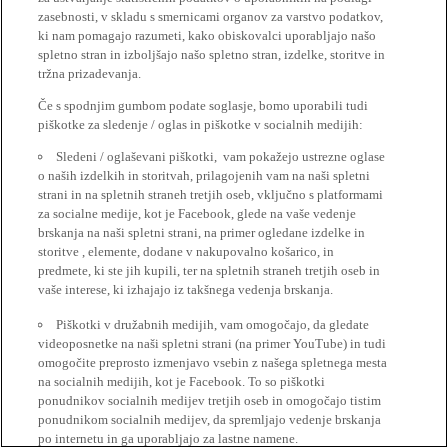
zasebnosti, v skladu s smernicami organov za varstvo podatkov,
ki nam pomagajo razumeti, kako obiskovalci uporabljajo našo
spletno stran in izboljšajo našo spletno stran, izdelke, storitve in
tržna prizadevanja.
Če s spodnjim gumbom podate soglasje, bomo uporabili tudi
piškotke za sledenje / oglas in piškotke v socialnih medijih:
Sledeni / oglaševani piškotki, vam pokažejo ustrezne oglase
o naših izdelkih in storitvah, prilagojenih vam na naši spletni
strani in na spletnih straneh tretjih oseb, vključno s platformami
za socialne medije, kot je Facebook, glede na vaše vedenje
brskanja na naši spletni strani, na primer ogledane izdelke in
storitve , elemente, dodane v nakupovalno košarico, in
predmete, ki ste jih kupili, ter na spletnih straneh tretjih oseb in
vaše interese, ki izhajajo iz takšnega vedenja brskanja.
Piškotki v družabnih medijih, vam omogočajo, da gledate
videoposnetke na naši spletni strani (na primer YouTube) in tudi
omogočite preprosto izmenjavo vsebin z našega spletnega mesta
na socialnih medijih, kot je Facebook. To so piškotki
ponudnikov socialnih medijev tretjih oseb in omogočajo tistim
ponudnikom socialnih medijev, da spremljajo vedenje brskanja
po internetu in ga uporabljajo za lastne namene.