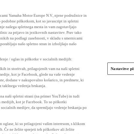
ičicami Yamaha Motor Europe N.V., njene podružnice in
 podobne piškotkom, kot so javascript in spletni
nje našega spletnega mesta in vam zagotavljajo
nic za prijavo in jezikovnih nastavitev. Prav tako
bnikih na podlagi zasebnosti, v skladu s smernicami
orabljajo našo spletno stran in izboljšajo našo
nje / oglas in piškotke v socialnih medijih:
kih in storitvah, prilagojenih vam na naši spletni
Nastavitve p
 medije, kot je Facebook, glede na vaše vedenje
mente, dodane v nakupovalno košarico, in predmete, ki
o iz takšnega vedenja brskanja.
a naši spletni strani (na primer YouTube) in tudi
 medijih, kot je Facebook. To so piškotki
socialnih medijev, da spremljajo vedenje brskanja po
in oglase, ki so prilagojeni vašim interesom, s klikom
 Če ne želite sprejeti teh piškotkov ali želite