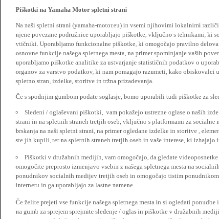
Piškotki na Yamaha Motor spletni strani
Na naši spletni strani (yamaha-motor.eu) in vsemi njihovimi lokalnimi razl
njene povezane podružnice uporabljajo piškotke, vključno s tehnikami, ki so
vtičniki. Uporabljamo funkcionalne piškotke, ki omogočajo pravilno delova
osnovne funkcije našega spletnega mesta, na primer spominjanje vaših poveril
uporabljamo piškotke analitike za ustvarjanje statističnih podatkov o upora
organov za varstvo podatkov, ki nam pomagajo razumeti, kako obiskovalci up
spletno stran, izdelke, storitve in tržna prizadevanja.
Če s spodnjim gumbom podate soglasje, bomo uporabili tudi piškotke za slede
Sledeni / oglaševani piškotki, vam pokažejo ustrezne oglase o naših izdel
strani in na spletnih straneh tretjih oseb, vključno s platformami za socialne
brskanja na naši spletni strani, na primer ogledane izdelke in storitve , ele
ste jih kupili, ter na spletnih straneh tretjih oseb in vaše interese, ki izhajaj
Piškotki v družabnih medijih, vam omogočajo, da gledate videoposnetke n
omogočite preprosto izmenjavo vsebin z našega spletnega mesta na socialnih
ponudnikov socialnih medijev tretjih oseb in omogočajo tistim ponudnikom 
internetu in ga uporabljajo za lastne namene.
Če želite prejeti vse funkcije našega spletnega mesta in si ogledati ponudbe 
na gumb za sprejem sprejmite sledenje / oglas in piškotke v družabnih medijih.