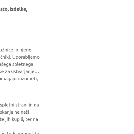
to, izdelke,
GLASILO
Med prvimi prejmite novice o najnovejših ponudbah, posebnih
dogodkih, novih izdajah in še veliko več
užnice in njene
NAROČI SE
ičniki. Uporabljamo
našega spletnega
Preberite našo Politiko zasebnosti, da izveste, kako
ke za ustvarjanje
obdelujemo vaše osebne podatke:
Pravilnik o Zasebnosti
pomagajo razumeti,
pletni strani in na
skanja na naši
 jih kupili, ter na
) in tudi omogočite