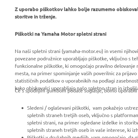
Z uporabo piškotkov lahko bolje razumemo obiskovalc
storitve in trženje.
PODJETJA
ZA PODJETJA
O nas
Piškotki na Yamaha Motor spletni strani
Sistemi eBike
Novice
Organi oblasti in policija
Na naši spletni strani (yamaha-motor.eu) in vsemi njiho
Dogodki
Igrišča za golf
povezane podružnice uporabljajo piškotke, vključno s teh
funkcionalne piškotke, ki omogočajo pravilno delovanje
Press
Prvi odzivi
mesta, na primer spominjanje vaših poverilnic za prijavo 
Brošure
Avtošole
statističnih podatkov o uporabnikih na podlagi zasebnos
kako obiskovalci uporabljajo našo spletno stran in izboljš
Delo pri Yamahi
Robotics
Če s spodnjim gumbom podate soglasje, bomo uporabili tud
Postanite Pooblaščeni
Partnerstva
Trgovec
Sledeni / oglaševani piškotki, vam pokažejo ustrezne
Tehničke informacije za
spletnih straneh tretjih oseb, vključno s platforma
Pravilnik o spoštovanju
novisne trgovce
spletni strani, na primer ogledane izdelke in storit
človekovih pravic
Yamalube Safety Data
spletnih straneh tretjih oseb in vaše interese, ki i
Osnovni pravilnik o
Sheets
Piškotki v družabnih medijih, vam omogočajo, da g