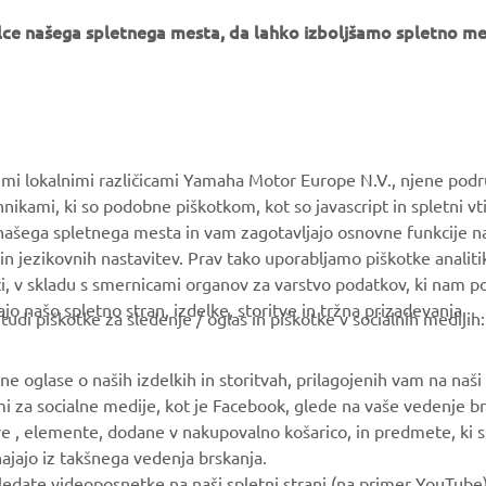
e našega spletnega mesta, da lahko izboljšamo spletno mes
VEČ YAMAHA
PODPORA
MyYamaha
Katalog delov
Yamaha Music
Vzdrževanje knjig
vimi lokalnimi različicami Yamaha Motor Europe N.V., njene podr
Yamaha Racing
Prodajalci Yamaha
nikami, ki so podobne piškotkom, kot so javascript in spletni vt
 našega spletnega mesta in vam zagotavljajo osnovne funkcije 
Yamaha Motor Global
Ravnanju z odpadnimi
in jezikovnih nastavitev. Prav tako uporabljamo piškotke analiti
baterijami
Mobilne aplikacije
ti, v skladu s smernicami organov za varstvo podatkov, ki nam 
ajo našo spletno stran, izdelke, storitve in tržna prizadevanja.
i piškotke za sledenje / oglas in piškotke v socialnih medijih:
 oglase o naših izdelkih in storitvah, prilagojenih vam na naši s
mi za socialne medije, kot je Facebook, glede na vaše vedenje br
ve , elemente, dodane v nakupovalno košarico, in predmete, ki ste
zhajajo iz takšnega vedenja brskanja.
ledate videoposnetke na naši spletni strani (na primer YouTube