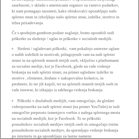
zasebnosti, v skladu s smernicami organov za varstvo podatkov,
ki nam pomagajo razumeti, kako obiskovalci uporabljajo našo
spletno stran in izboljšajo našo spletno stran, izdelke, storitve in
tržna prizadevanja.
Če s spodnjim gumbom podate soglasje, bomo uporabili tudi
piškotke za sledenje / oglas in piškotke v socialnih medijih:
Sledeni / oglaševani piškotki, vam pokažejo ustrezne oglase
o naših izdelkih in storitvah, prilagojenih vam na naši spletni
strani in na spletnih straneh tretjih oseb, vključno s platformami
za socialne medije, kot je Facebook, glede na vaše vedenje
brskanja na naši spletni strani, na primer ogledane izdelke in
storitve , elemente, dodane v nakupovalno košarico, in
predmete, ki ste jih kupili, ter na spletnih straneh tretjih oseb in
vaše interese, ki izhajajo iz takšnega vedenja brskanja.
Piškotki v družabnih medijih, vam omogočajo, da gledate
videoposnetke na naši spletni strani (na primer YouTube) in tudi
omogočite preprosto izmenjavo vsebin z našega spletnega mesta
na socialnih medijih, kot je Facebook. To so piškotki
ponudnikov socialnih medijev tretjih oseb in omogočajo tistim
ponudnikom socialnih medijev, da spremljajo vedenje brskanja
po internetu in ga uporabljajo za lastne namene.