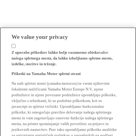
We value your privacy
Z uporabo piškotkov lahko bolje razumemo obiskovalce
našega spletnega mesta, da lahko izboljšamo spletno mesto,
izdelke, storitve in trženje.
Piškotki na Yamaha Motor spletni strani
Na naši spletni strani (yamaha-motor.eu) in vsemi njihovimi
lokalnimi različicami Yamaha Motor Europe N.V., njene
podružnice in njene povezane podružnice uporabljajo piškotke,
vključno s tehnikami, ki so podobne piškotkom, kot so
javascript in spletni vtičniki. Uporabljamo funkcionalne
piškotke, ki omogočajo pravilno delovanje našega spletnega
mesta in vam zagotavljajo osnovne funkcije našega spletnega
mesta, na primer spominjanje vaših poverilnic za prijavo in
jezikovnih nastavitev. Prav tako uporabljamo piškotke analitike
za ustvarjanje statističnih podatkov o uporabnikih na podlagi