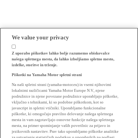
We value your privacy
Z uporabo piškotkov lahko bolje razumemo obiskovalce
našega spletnega mesta, da lahko izboljšamo spletno mesto,
izdelke, storitve in trženje.
Piškotki na Yamaha Motor spletni strani
Na naši spletni strani (yamaha-motor.eu) in vsemi njihovimi
lokalnimi različicami Yamaha Motor Europe N.V., njene
podružnice in njene povezane podružnice uporabljajo piškotke,
vključno s tehnikami, ki so podobne piškotkom, kot so
javascript in spletni vtičniki. Uporabljamo funkcionalne
piškotke, ki omogočajo pravilno delovanje našega spletnega
mesta in vam zagotavljajo osnovne funkcije našega spletnega
mesta, na primer spominjanje vaših poverilnic za prijavo in
jezikovnih nastavitev. Prav tako uporabljamo piškotke analitike
za ustvarjanje statističnih podatkov o uporabnikih na podlagi