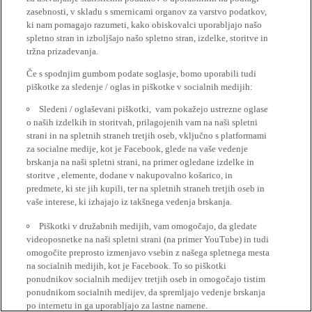
zasebnosti, v skladu s smernicami organov za varstvo podatkov,
ki nam pomagajo razumeti, kako obiskovalci uporabljajo našo
spletno stran in izboljšajo našo spletno stran, izdelke, storitve in
tržna prizadevanja.
Če s spodnjim gumbom podate soglasje, bomo uporabili tudi
piškotke za sledenje / oglas in piškotke v socialnih medijih:
Sledeni / oglaševani piškotki, vam pokažejo ustrezne oglase
o naših izdelkih in storitvah, prilagojenih vam na naši spletni
strani in na spletnih straneh tretjih oseb, vključno s platformami
za socialne medije, kot je Facebook, glede na vaše vedenje
brskanja na naši spletni strani, na primer ogledane izdelke in
storitve , elemente, dodane v nakupovalno košarico, in
predmete, ki ste jih kupili, ter na spletnih straneh tretjih oseb in
vaše interese, ki izhajajo iz takšnega vedenja brskanja.
Piškotki v družabnih medijih, vam omogočajo, da gledate
videoposnetke na naši spletni strani (na primer YouTube) in tudi
omogočite preprosto izmenjavo vsebin z našega spletnega mesta
na socialnih medijih, kot je Facebook. To so piškotki
ponudnikov socialnih medijev tretjih oseb in omogočajo tistim
ponudnikom socialnih medijev, da spremljajo vedenje brskanja
po internetu in ga uporabljajo za lastne namene.