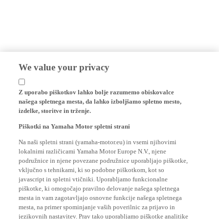
We value your privacy
Z uporabo piškotkov lahko bolje razumemo obiskovalce
našega spletnega mesta, da lahko izboljšamo spletno mesto,
izdelke, storitve in trženje.
Piškotki na Yamaha Motor spletni strani
Na naši spletni strani (yamaha-motor.eu) in vsemi njihovimi
lokalnimi različicami Yamaha Motor Europe N.V., njene
podružnice in njene povezane podružnice uporabljajo piškotke,
vključno s tehnikami, ki so podobne piškotkom, kot so
javascript in spletni vtičniki. Uporabljamo funkcionalne
piškotke, ki omogočajo pravilno delovanje našega spletnega
mesta in vam zagotavljajo osnovne funkcije našega spletnega
mesta, na primer spominjanje vaših poverilnic za prijavo in
jezikovnih nastavitev. Prav tako uporabljamo piškotke analitike