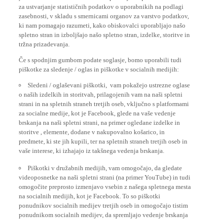
za ustvarjanje statističnih podatkov o uporabnikih na podlagi
zasebnosti, v skladu s smernicami organov za varstvo podatkov,
ki nam pomagajo razumeti, kako obiskovalci uporabljajo našo
spletno stran in izboljšajo našo spletno stran, izdelke, storitve in
tržna prizadevanja.
Če s spodnjim gumbom podate soglasje, bomo uporabili tudi
piškotke za sledenje / oglas in piškotke v socialnih medijih:
Sledeni / oglaševani piškotki, vam pokažejo ustrezne oglase
o naših izdelkih in storitvah, prilagojenih vam na naši spletni
strani in na spletnih straneh tretjih oseb, vključno s platformami
za socialne medije, kot je Facebook, glede na vaše vedenje
brskanja na naši spletni strani, na primer ogledane izdelke in
storitve , elemente, dodane v nakupovalno košarico, in
predmete, ki ste jih kupili, ter na spletnih straneh tretjih oseb in
vaše interese, ki izhajajo iz takšnega vedenja brskanja.
Piškotki v družabnih medijih, vam omogočajo, da gledate
videoposnetke na naši spletni strani (na primer YouTube) in tudi
omogočite preprosto izmenjavo vsebin z našega spletnega mesta
na socialnih medijih, kot je Facebook. To so piškotki
ponudnikov socialnih medijev tretjih oseb in omogočajo tistim
ponudnikom socialnih medijev, da spremljajo vedenje brskanja