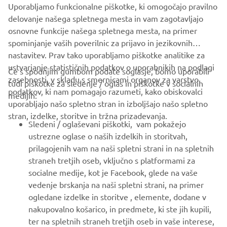
Uporabljamo funkcionalne piškotke, ki omogočajo pravilno
Med prvimi prejmite novice o najnovejših ponudbah, posebnih
delovanje našega spletnega mesta in vam zagotavljajo
dogodkih, novih izdajah in še veliko več
osnovne funkcije našega spletnega mesta, na primer
spominjanje vaših poverilnic za prijavo in jezikovnih
nastavitev. Prav tako uporabljamo piškotke analitike za
ustvarjanje statističnih podatkov o uporabnikih na podlagi
Če s spodnjim gumbom podate soglasje, bomo uporabili
NAROČI SE
zasebnosti, v skladu s smernicami organov za varstvo
tudi piškotke za sledenje / oglas in piškotke v socialnih
podatkov, ki nam pomagajo razumeti, kako obiskovalci
medijih:
uporabljajo našo spletno stran in izboljšajo našo spletno
Preberite našo Politiko zasebnosti, da izveste, kako obdelujemo
vaše osebne podatke:
Pravilnik o Zasebnosti
stran, izdelke, storitve in tržna prizadevanja.
Sledeni / oglaševani piškotki, vam pokažejo
ustrezne oglase o naših izdelkih in storitvah,
Slovenia (Slovenian)
prilagojenih vam na naši spletni strani in na spletnih
straneh tretjih oseb, vključno s platformami za
socialne medije, kot je Facebook, glede na vaše
vedenje brskanja na naši spletni strani, na primer
ogledane izdelke in storitve , elemente, dodane v
© Copyright - 2026 Yamaha Motor Europe N.V. - All Rights
nakupovalno košarico, in predmete, ki ste jih kupili,
Reserved
ter na spletnih straneh tretjih oseb in vaše interese,