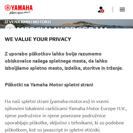
IZVENKRMNI MOTORJI
KOMERCIALNI PROGRAM
COMMERCIAL
WE VALUE YOUR PRIVACY
Z uporabo piškotkov lahko bolje razumemo
PODJETJA
obiskovalce našega spletnega mesta, da lahko
izboljšamo spletno mesto, izdelke, storitve in trženje.
ZA PODJETJA
Piškotki na Yamaha Motor spletni strani
VEČ YAMAHA
Na naši spletni strani (yamaha-motor.eu) in vsemi
PODPORA
njihovimi lokalnimi različicami Yamaha Motor Europe N.V.,
njene podružnice in njene povezane podružnice
uporabljajo piškotke, vključno s tehnikami, ki so podobne
piškotkom, kot so javascript in spletni vtičniki.
GLASILO