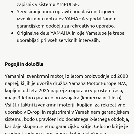
zapisnik v sistemu YMPULSE.
Servisiranje mora opraviti pooblaščeni trgovec
izvenkrmnih motorjev YAMAHA v podaljšanem
garancijskem obdobju za rekreativno uporabo.
Originalne dele YAMAHA in olje Yamalube je treba
uporabljati pri vseh servisnih intervalih.
Pogoji in določila
Yamahini izvenkrmni motorji z letom proizvodnje od 2008
naprej, ki jih je uvozila družba Yamaha Motor Europe N.V.,
kupljeni od leta 2025 naprej za uporabo v prostem času,
imajo 3-letno garancijo proizvajalca (komercialni 1 leto).
Vsi štiritaktni izvenkrmni motorji, kupljeni za rekreativno
uporabo v Evropi in registrirani v Yamahinem garancijskem
sistemu, bodo upravičeni do dodatnega 2-letnega obdobja,
kar daje skupno 5-letno garancijsko kritje. Celotno kritje je
predmet rednega servisiranja, kot je določeno v