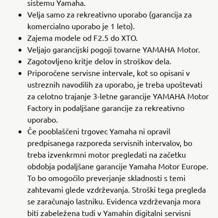
sistemu Yamaha.
Velja samo za rekreativno uporabo (garancija za
komercialno uporabo je 1 leto).
Zajema modele od F2.5 do XTO.
Veljajo garancijski pogoji tovarne YAMAHA Motor.
Zagotovljeno kritje delov in stroškov dela.
Priporočene servisne intervale, kot so opisani v
ustreznih navodilih za uporabo, je treba upoštevati
za celotno trajanje 3-letne garancije YAMAHA Motor
Factory in podaljšane garancije za rekreativno
uporabo.
Če pooblaščeni trgovec Yamaha ni opravil
predpisanega razporeda servisnih intervalov, bo
treba izvenkrmni motor pregledati na začetku
obdobja podaljšane garancije Yamaha Motor Europe.
To bo omogočilo preverjanje skladnosti s temi
zahtevami glede vzdrževanja. Stroški tega pregleda
se zaračunajo lastniku. Evidenca vzdrževanja mora
biti zabeležena tudi v Yamahin digitalni servisni