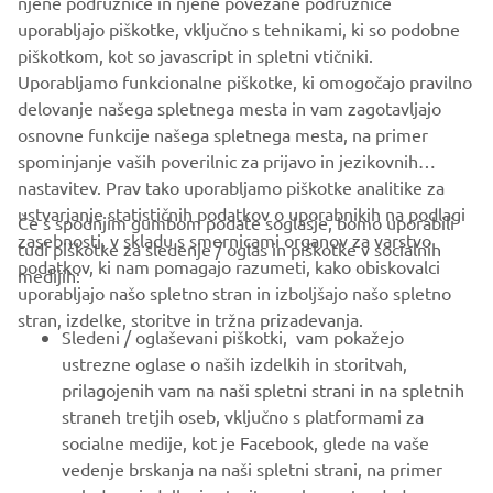
njene podružnice in njene povezane podružnice
uporabljajo piškotke, vključno s tehnikami, ki so podobne
piškotkom, kot so javascript in spletni vtičniki.
Uporabljamo funkcionalne piškotke, ki omogočajo pravilno
VEČ O TEM
delovanje našega spletnega mesta in vam zagotavljajo
osnovne funkcije našega spletnega mesta, na primer
spominjanje vaših poverilnic za prijavo in jezikovnih
nastavitev. Prav tako uporabljamo piškotke analitike za
ustvarjanje statističnih podatkov o uporabnikih na podlagi
Če s spodnjim gumbom podate soglasje, bomo uporabili
zasebnosti, v skladu s smernicami organov za varstvo
tudi piškotke za sledenje / oglas in piškotke v socialnih
PODJETJA
podatkov, ki nam pomagajo razumeti, kako obiskovalci
medijih:
uporabljajo našo spletno stran in izboljšajo našo spletno
stran, izdelke, storitve in tržna prizadevanja.
ZA PODJETJA
Sledeni / oglaševani piškotki, vam pokažejo
ustrezne oglase o naših izdelkih in storitvah,
VEČ YAMAHA
prilagojenih vam na naši spletni strani in na spletnih
straneh tretjih oseb, vključno s platformami za
socialne medije, kot je Facebook, glede na vaše
PODPORA
vedenje brskanja na naši spletni strani, na primer