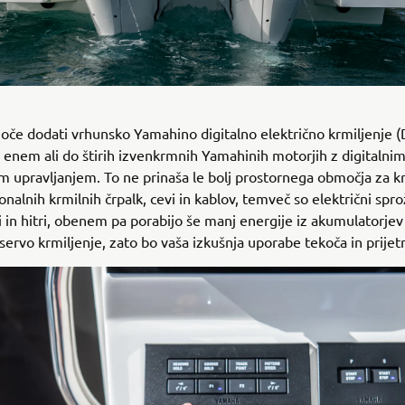
oče dodati vrhunsko Yamahino digitalno električno krmiljenje (
 enem ali do štirih izvenkrmnih Yamahinih motorjih z digitalni
m upravljanjem. To ne prinaša le bolj prostornega območja za k
onalnih krmilnih črpalk, cevi in kablov, temveč so električni sprož
i in hitri, obenem pa porabijo še manj energije iz akumulatorjev 
 servo krmiljenje, zato bo vaša izkušnja uporabe tekoča in prijet