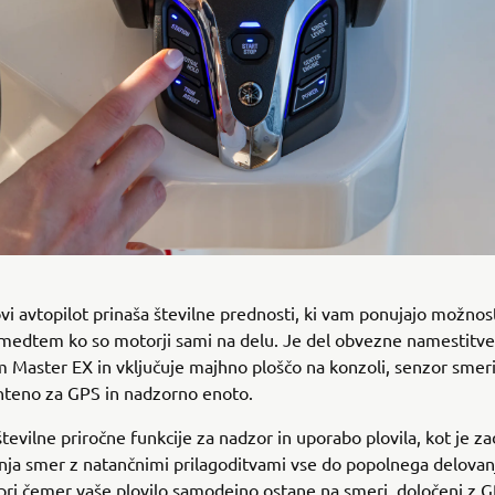
i avtopilot prinaša številne prednosti, ki vam ponujajo možnos
 medtem ko so motorji sami na delu. Je del obvezne namestitve
 Master EX in vključuje majhno ploščo na konzoli, senzor smeri
nteno za GPS in nadzorno enoto.
številne priročne funkcije za nadzor in uporabo plovila, kot je z
nja smer z natančnimi prilagoditvami vse do popolnega delovan
 pri čemer vaše plovilo samodejno ostane na smeri, določeni z G