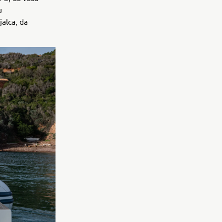
u
alca, da