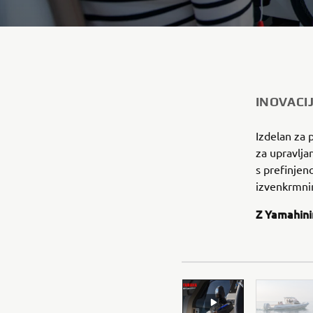
INOVACI
Izdelan za 
za upravlja
s prefinjen
izvenkrmni
Z Yamahini