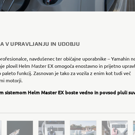
JA V UPRAVLJANJU IN UDOBJU
profesionalce, navdušenec ter običajne uporabnike – Yamahin n
nje plovil Helm Master EX omogoča enostavno in prijetno upravlj
o paleto funkcij. Zasnovan je tako za vozila z enim kot tudi več
mi motorji.
m sistemom Helm Master EX boste vedno in povsod pluli su