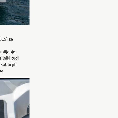
DES) za
m
rmiljenje
ilniki tudi
kot bi jih
na.