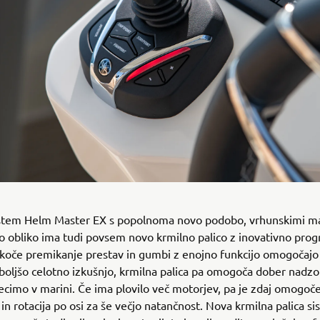
stem Helm Master EX s popolnoma novo podobo, vrhunskimi mat
 obliko ima tudi povsem novo krmilno palico z inovativno pro
koče premikanje prestav in gumbi z enojno funkcijo omogočaj
boljšo celotno izkušnjo, krmilna palica pa omogoča dober nadzor
ecimo v marini. Če ima plovilo več motorjev, pa je zdaj omogo
in rotacija po osi za še večjo natančnost. Nova krmilna palica 