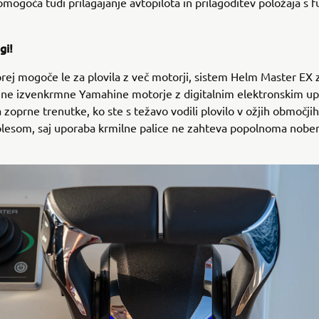
mogoča tudi prilagajanje avtopilota in prilagoditev položaja s f
gi!
 prej mogoče le za plovila z več motorji, sistem Helm Master EX 
jne izvenkrmne Yamahine motorje z digitalnim elektronskim up
 zoprne trenutke, ko ste s težavo vodili plovilo v ožjih območji
olesom, saj uporaba krmilne palice ne zahteva popolnoma nobe