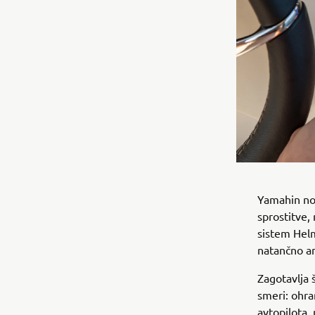
Yamahin nov
sprostitve,
sistem Helm
natančno a
Zagotavlja 
smeri: ohra
avtopilota,