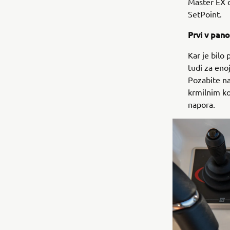
Master EX o
SetPoint.
Prvi v pano
Kar je bilo
tudi za eno
Pozabite na
krmilnim k
napora.