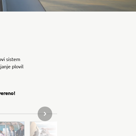
ovi sistem
anje plovil
vereno!
NASLEDNJI ELEMENT GALERIJE