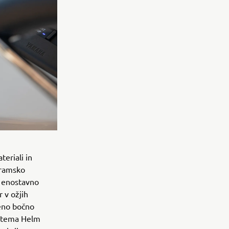
eriali in
gramsko
o enostavno
 v ožjih
čeno bočno
sistema Helm