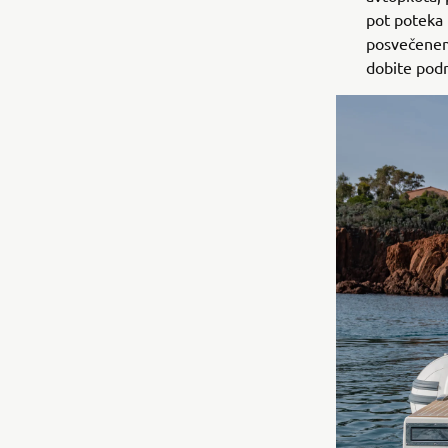
pot poteka 
posvečenem 
dobite podr