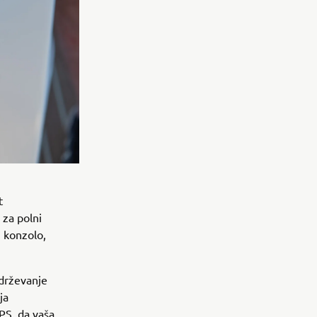
t
 za polni
 konzolo,
adrževanje
ja
PS, da vaša