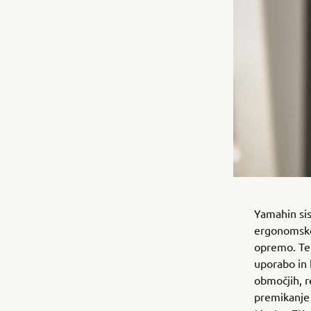
Yamahin si
ergonomsko
opremo. Te
uporabo in 
območjih, r
premikanje 