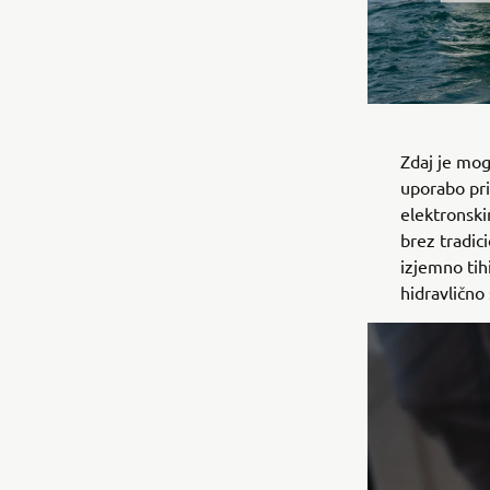
Zdaj je mog
uporabo pri
elektronski
brez tradici
izjemno tih
hidravlično