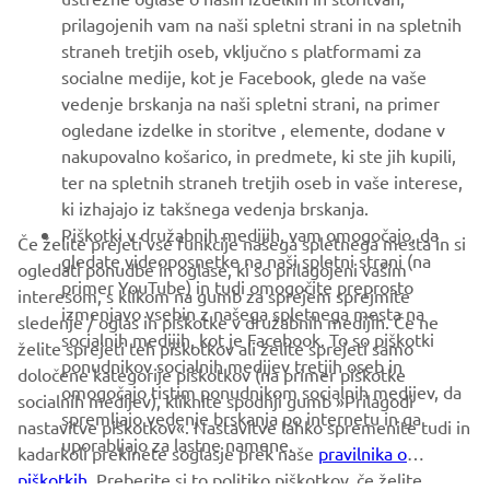
VEČ YAMAHA
prilagojenih vam na naši spletni strani in na spletnih
straneh tretjih oseb, vključno s platformami za
socialne medije, kot je Facebook, glede na vaše
PODPORA
vedenje brskanja na naši spletni strani, na primer
ogledane izdelke in storitve , elemente, dodane v
nakupovalno košarico, in predmete, ki ste jih kupili,
GLASILO
ter na spletnih straneh tretjih oseb in vaše interese,
Med prvimi prejmite novice o najnovejših ponudbah, posebnih
ki izhajajo iz takšnega vedenja brskanja.
dogodkih, novih izdajah in še veliko več
Piškotki v družabnih medijih, vam omogočajo, da
Če želite prejeti vse funkcije našega spletnega mesta in si
gledate videoposnetke na naši spletni strani (na
ogledati ponudbe in oglase, ki so prilagojeni vašim
primer YouTube) in tudi omogočite preprosto
interesom, s klikom na gumb za sprejem sprejmite
izmenjavo vsebin z našega spletnega mesta na
sledenje / oglas in piškotke v družabnih medijih. Če ne
NAROČI SE
socialnih medijih, kot je Facebook. To so piškotki
želite sprejeti teh piškotkov ali želite sprejeti samo
ponudnikov socialnih medijev tretjih oseb in
določene kategorije piškotkov (na primer piškotke
omogočajo tistim ponudnikom socialnih medijev, da
Preberite našo Politiko zasebnosti, da izveste, kako obdelujemo
socialnih medijev), kliknite spodnji gumb »Prilagodi
spremljajo vedenje brskanja po internetu in ga
vaše osebne podatke:
Pravilnik o Zasebnosti
nastavitve piškotkov«. Nastavitve lahko spremenite tudi in
uporabljajo za lastne namene.
kadarkoli prekinete soglasje prek naše
pravilnika o
piškotkih
Slovenia (Slovenian)
. Preberite si to politiko piškotkov, če želite