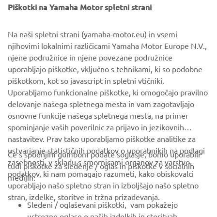
Piškotki na Yamaha Motor spletni strani
katerem želite uživati dlje časa.
Druga načina funkcije SetPoint sta še drseča točka in
Na naši spletni strani (yamaha-motor.eu) in vsemi
ribiška točka, ki ju pogosteje uporabljajo profesionalci pri
njihovimi lokalnimi različicami Yamaha Motor Europe N.V.,
ribarjenju, fotografiji ali drugih dejavnostih, ki zahtevajo
njene podružnice in njene povezane podružnice
popolno natančnost v mirovanju.
uporabljajo piškotke, vključno s tehnikami, ki so podobne
piškotkom, kot so javascript in spletni vtičniki.
Uporabljamo funkcionalne piškotke, ki omogočajo pravilno
delovanje našega spletnega mesta in vam zagotavljajo
NASLEDN
osnovne funkcije našega spletnega mesta, na primer
1
/
5
spominjanje vaših poverilnic za prijavo in jezikovnih
nastavitev. Prav tako uporabljamo piškotke analitike za
ustvarjanje statističnih podatkov o uporabnikih na podlagi
Če s spodnjim gumbom podate soglasje, bomo uporabili
zasebnosti, v skladu s smernicami organov za varstvo
tudi piškotke za sledenje / oglas in piškotke v socialnih
PODJETJA
podatkov, ki nam pomagajo razumeti, kako obiskovalci
medijih:
uporabljajo našo spletno stran in izboljšajo našo spletno
stran, izdelke, storitve in tržna prizadevanja.
ZA PODJETJA
Sledeni / oglaševani piškotki, vam pokažejo
ustrezne oglase o naših izdelkih in storitvah,