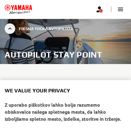
FIKSNA TOČKA AVTOPILOTA
AUTOPILOT STAY POINT
Fiksna točka je poseben način v funkciji SetPoint sistema
WE VALUE YOUR PRIVACY
Helm Master EX, funkcijo, ki kapitanom omogoča večjo
izbiro in več možnosti pri ohranjanju položaja plovila.
Z uporabo piškotkov lahko bolje razumemo
obiskovalce našega spletnega mesta, da lahko
Način fiksne točke je neverjetno priročen, ko plovilo
izboljšamo spletno mesto, izdelke, storitve in trženje.
miruje v marini med dolivanjem goriva ali čakanjem na
ladijski mostiček ali ko recimo najdete posebno mesto, na