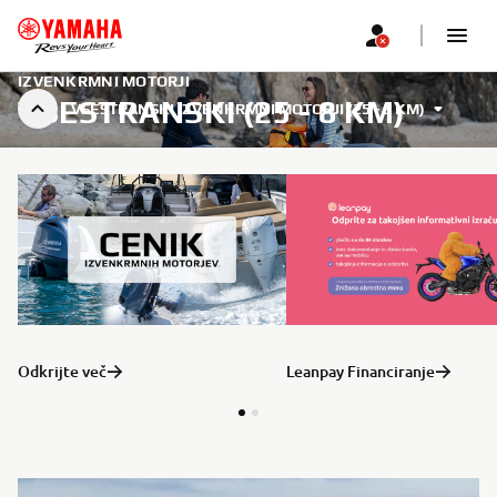
IZVENKRMNI MOTORJI
VSESTRANSKI (25 - 8 KM)
VSESTRANSKI IZVENKRMNI MOTORJI (25 - 8 KM)
Odkrijte več
Leanpay Financiranje