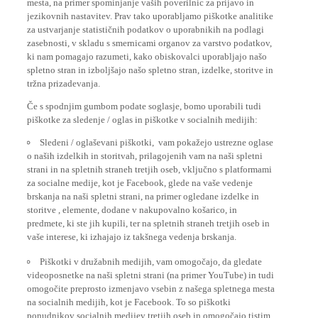
jezikovnih nastavitev. Prav tako uporabljamo piškotke analitike
za ustvarjanje statističnih podatkov o uporabnikih na podlagi
zasebnosti, v skladu s smernicami organov za varstvo podatkov,
ki nam pomagajo razumeti, kako obiskovalci uporabljajo našo
spletno stran in izboljšajo našo spletno stran, izdelke, storitve in
tržna prizadevanja.
Če s spodnjim gumbom podate soglasje, bomo uporabili tudi
piškotke za sledenje / oglas in piškotke v socialnih medijih:
Sledeni / oglaševani piškotki, vam pokažejo ustrezne oglase
o naših izdelkih in storitvah, prilagojenih vam na naši spletni
strani in na spletnih straneh tretjih oseb, vključno s platformami
za socialne medije, kot je Facebook, glede na vaše vedenje
brskanja na naši spletni strani, na primer ogledane izdelke in
storitve , elemente, dodane v nakupovalno košarico, in
predmete, ki ste jih kupili, ter na spletnih straneh tretjih oseb in
vaše interese, ki izhajajo iz takšnega vedenja brskanja.
Piškotki v družabnih medijih, vam omogočajo, da gledate
videoposnetke na naši spletni strani (na primer YouTube) in tudi
omogočite preprosto izmenjavo vsebin z našega spletnega mesta
na socialnih medijih, kot je Facebook. To so piškotki
ponudnikov socialnih medijev tretjih oseb in omogočajo tistim