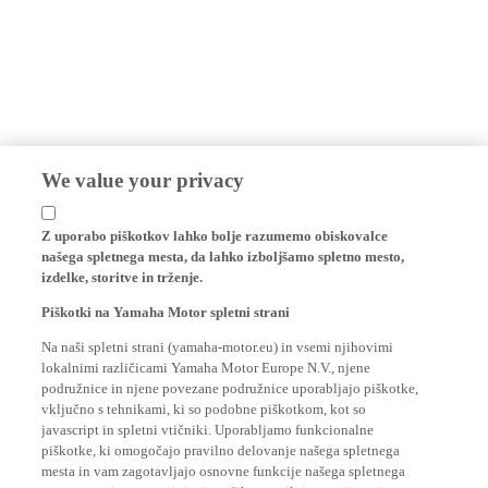
We value your privacy
Z uporabo piškotkov lahko bolje razumemo obiskovalce
našega spletnega mesta, da lahko izboljšamo spletno mesto,
izdelke, storitve in trženje.
Piškotki na Yamaha Motor spletni strani
Na naši spletni strani (yamaha-motor.eu) in vsemi njihovimi
lokalnimi različicami Yamaha Motor Europe N.V., njene
podružnice in njene povezane podružnice uporabljajo piškotke,
vključno s tehnikami, ki so podobne piškotkom, kot so
javascript in spletni vtičniki. Uporabljamo funkcionalne
piškotke, ki omogočajo pravilno delovanje našega spletnega
mesta in vam zagotavljajo osnovne funkcije našega spletnega
mesta, na primer spominjanje vaših poverilnic za prijavo in